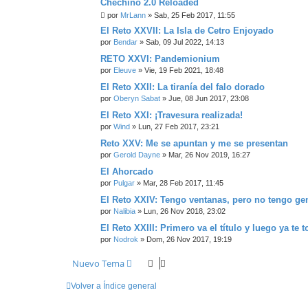
Chechino 2.0 Reloaded
por
MrLann
» Sab, 25 Feb 2017, 11:55
El Reto XXVII: La Isla de Cetro Enjoyado
por
Bendar
» Sab, 09 Jul 2022, 14:13
RETO XXVI: Pandemionium
por
Eleuve
» Vie, 19 Feb 2021, 18:48
El Reto XXII: La tiranía del falo dorado
por
Oberyn Sabat
» Jue, 08 Jun 2017, 23:08
El Reto XXI: ¡Travesura realizada!
por
Wind
» Lun, 27 Feb 2017, 23:21
Reto XXV: Me se apuntan y me se presentan
por
Gerold Dayne
» Mar, 26 Nov 2019, 16:27
El Ahorcado
por
Pulgar
» Mar, 28 Feb 2017, 11:45
El Reto XXIV: Tengo ventanas, pero no tengo ge
por
Nalibia
» Lun, 26 Nov 2018, 23:02
El Reto XXIII: Primero va el título y luego ya te 
por
Nodrok
» Dom, 26 Nov 2017, 19:19
Nuevo Tema
Volver a Índice general