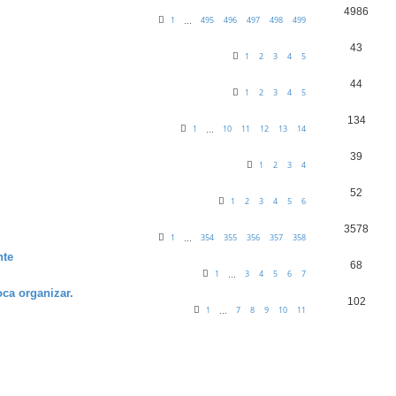
4986
1
495
496
497
498
499
…
43
1
2
3
4
5
44
1
2
3
4
5
134
1
10
11
12
13
14
…
39
1
2
3
4
52
1
2
3
4
5
6
3578
1
354
355
356
357
358
…
nte
68
1
3
4
5
6
7
…
toca organizar.
102
1
7
8
9
10
11
…