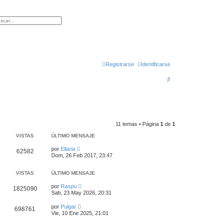
queda avanzada
Registrarse
Identificarse
B
u
s
c
11 temas • Página
1
de
1
a
VISTAS
ÚLTIMO MENSAJE
r
por
Ellaria
62582
Dom, 26 Feb 2017, 23:47
VISTAS
ÚLTIMO MENSAJE
por
Raspu
1825090
Sab, 23 May 2026, 20:31
por
Pulgar
698761
Vie, 10 Ene 2025, 21:01