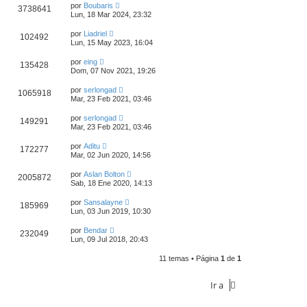
por
Boubaris
3738641
Lun, 18 Mar 2024, 23:32
por
Liadriel
102492
Lun, 15 May 2023, 16:04
por
eing
135428
Dom, 07 Nov 2021, 19:26
por
serlongad
1065918
Mar, 23 Feb 2021, 03:46
por
serlongad
149291
Mar, 23 Feb 2021, 03:46
por
Aditu
172277
Mar, 02 Jun 2020, 14:56
por
Aslan Bolton
2005872
Sab, 18 Ene 2020, 14:13
por
Sansalayne
185969
Lun, 03 Jun 2019, 10:30
por
Bendar
232049
Lun, 09 Jul 2018, 20:43
11 temas • Página
1
de
1
Ir a