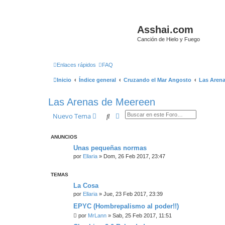
Asshai.com
Canción de Hielo y Fuego
Enlaces rápidos
FAQ
Inicio
Índice general
Cruzando el Mar Angosto
Las Aren
Las Arenas de Meereen
Buscar
Búsqueda avanzada
Nuevo Tema
ANUNCIOS
Unas pequeñas normas
por
Ellaria
» Dom, 26 Feb 2017, 23:47
TEMAS
La Cosa
por
Ellaria
» Jue, 23 Feb 2017, 23:39
EPYC (Hombrepalismo al poder!!)
por
MrLann
» Sab, 25 Feb 2017, 11:51