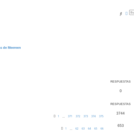
Buscar
Bús
as de Meereen
RESPUESTAS
0
RESPUESTAS
3744
1
371
372
373
374
375
…
653
1
62
63
64
65
66
…