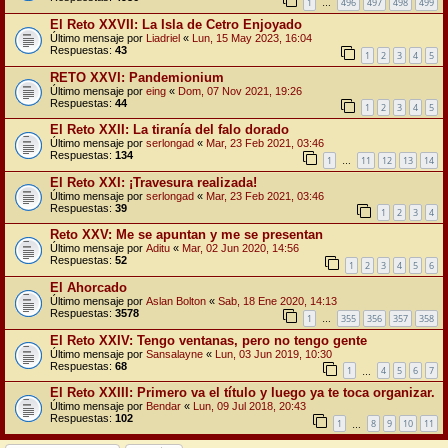
1
496
497
498
499
…
El Reto XXVII: La Isla de Cetro Enjoyado
Último mensaje por
Liadriel
«
Lun, 15 May 2023, 16:04
Respuestas:
43
1
2
3
4
5
RETO XXVI: Pandemionium
Último mensaje por
eing
«
Dom, 07 Nov 2021, 19:26
Respuestas:
44
1
2
3
4
5
El Reto XXII: La tiranía del falo dorado
Último mensaje por
serlongad
«
Mar, 23 Feb 2021, 03:46
Respuestas:
134
1
11
12
13
14
…
El Reto XXI: ¡Travesura realizada!
Último mensaje por
serlongad
«
Mar, 23 Feb 2021, 03:46
Respuestas:
39
1
2
3
4
Reto XXV: Me se apuntan y me se presentan
Último mensaje por
Aditu
«
Mar, 02 Jun 2020, 14:56
Respuestas:
52
1
2
3
4
5
6
El Ahorcado
Último mensaje por
Aslan Bolton
«
Sab, 18 Ene 2020, 14:13
Respuestas:
3578
1
355
356
357
358
…
El Reto XXIV: Tengo ventanas, pero no tengo gente
Último mensaje por
Sansalayne
«
Lun, 03 Jun 2019, 10:30
Respuestas:
68
1
4
5
6
7
…
El Reto XXIII: Primero va el título y luego ya te toca organizar.
Último mensaje por
Bendar
«
Lun, 09 Jul 2018, 20:43
Respuestas:
102
1
8
9
10
11
…