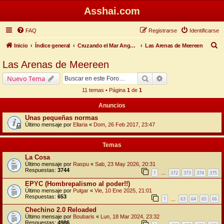
Asshai.com
FAQ
Registrarse
Identificarse
B
Inicio
Índice general
Cruzando el Mar Angosto
Las Arenas de Meereen
u
Las Arenas de Meereen
s
Buscar
Búsqueda avanzada
Nuevo Tema
c
11 temas • Página
1
de
1
a
Anuncios
r
Unas pequeñas normas
Último mensaje por
Ellaria
«
Dom, 26 Feb 2017, 23:47
Temas
La Cosa
Último mensaje por
Raspu
«
Sab, 23 May 2026, 20:31
Respuestas:
3744
1
372
373
374
375
…
EPYC (Hombrepalismo al poder!!)
Último mensaje por
Pulgar
«
Vie, 10 Ene 2025, 21:01
Respuestas:
653
1
63
64
65
66
…
Chechino 2.0 Reloaded
Último mensaje por
Boubaris
«
Lun, 18 Mar 2024, 23:32
Respuestas:
4986