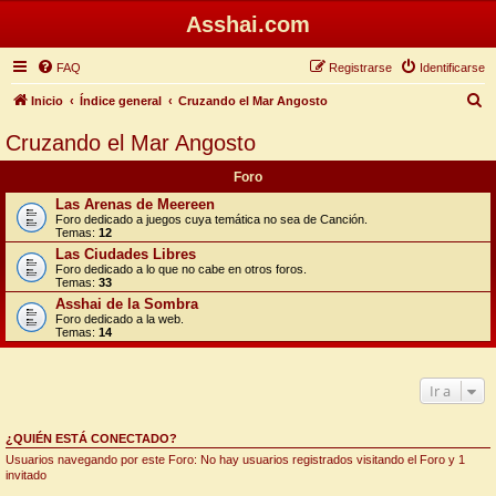
Asshai.com
FAQ
Registrarse
Identificarse
B
Inicio
Índice general
Cruzando el Mar Angosto
u
Cruzando el Mar Angosto
s
Foro
c
Las Arenas de Meereen
a
Foro dedicado a juegos cuya temática no sea de Canción.
Temas:
12
r
Las Ciudades Libres
Foro dedicado a lo que no cabe en otros foros.
Temas:
33
Asshai de la Sombra
Foro dedicado a la web.
Temas:
14
Ir a
¿QUIÉN ESTÁ CONECTADO?
Usuarios navegando por este Foro: No hay usuarios registrados visitando el Foro y 1
invitado