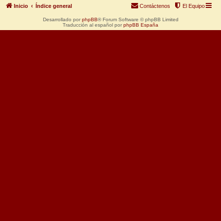
Inicio
Índice general
Contáctenos
El Equipo
Desarrollado por
phpBB
® Forum Software © phpBB Limited
Traducción al español por
phpBB España