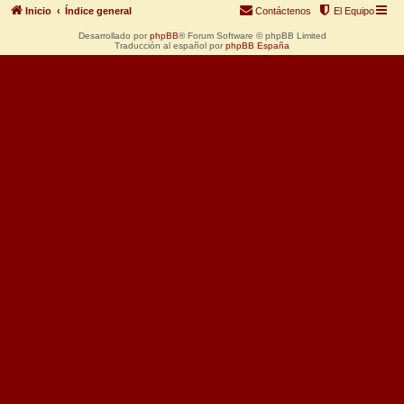
Inicio
Índice general
Contáctenos
El Equipo
Desarrollado por
phpBB
® Forum Software © phpBB Limited
Traducción al español por
phpBB España