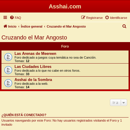
Asshai.com
FAQ
Registrarse
Identificarse
B
Inicio
Índice general
Cruzando el Mar Angosto
u
Cruzando el Mar Angosto
s
Foro
c
Las Arenas de Meereen
a
Foro dedicado a juegos cuya temática no sea de Canción.
Temas:
12
r
Las Ciudades Libres
Foro dedicado a lo que no cabe en otros foros.
Temas:
33
Asshai de la Sombra
Foro dedicado a la web.
Temas:
14
Ir a
¿QUIÉN ESTÁ CONECTADO?
Usuarios navegando por este Foro: No hay usuarios registrados visitando el Foro y 1
invitado