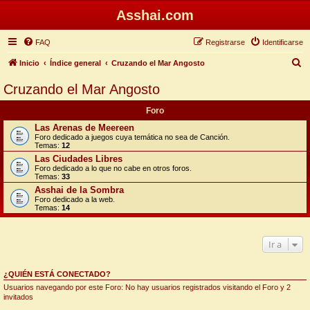
Asshai.com
FAQ
Registrarse
Identificarse
B
Inicio
Índice general
Cruzando el Mar Angosto
u
Cruzando el Mar Angosto
s
Foro
c
Las Arenas de Meereen
a
Foro dedicado a juegos cuya temática no sea de Canción.
Temas:
12
r
Las Ciudades Libres
Foro dedicado a lo que no cabe en otros foros.
Temas:
33
Asshai de la Sombra
Foro dedicado a la web.
Temas:
14
Ir a
¿QUIÉN ESTÁ CONECTADO?
Usuarios navegando por este Foro: No hay usuarios registrados visitando el Foro y 2
invitados