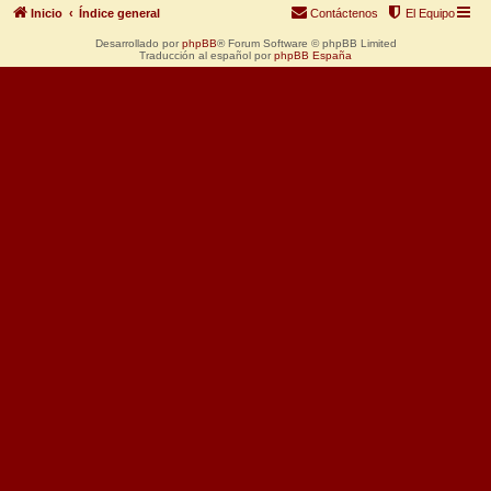
Inicio
Índice general
Contáctenos
El Equipo
Desarrollado por
phpBB
® Forum Software © phpBB Limited
Traducción al español por
phpBB España