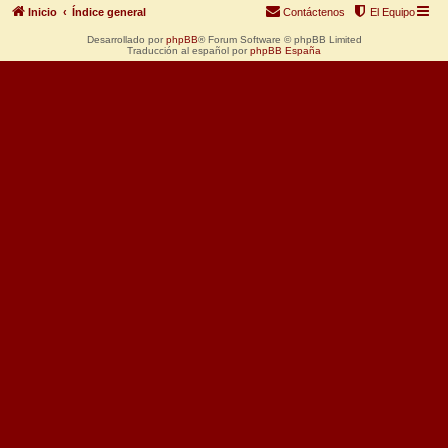
Inicio
Índice general
Contáctenos
El Equipo
Desarrollado por
phpBB
® Forum Software © phpBB Limited
Traducción al español por
phpBB España