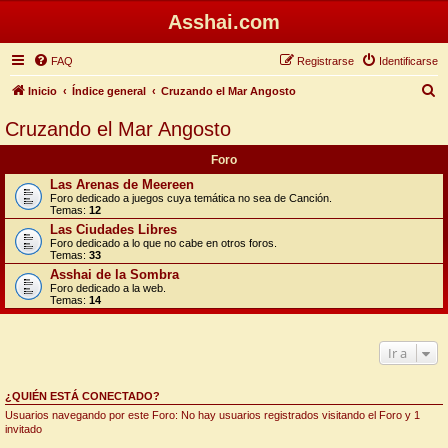
Asshai.com
FAQ
Registrarse
Identificarse
B
Inicio
Índice general
Cruzando el Mar Angosto
u
Cruzando el Mar Angosto
s
Foro
c
Las Arenas de Meereen
a
Foro dedicado a juegos cuya temática no sea de Canción.
Temas:
12
r
Las Ciudades Libres
Foro dedicado a lo que no cabe en otros foros.
Temas:
33
Asshai de la Sombra
Foro dedicado a la web.
Temas:
14
Ir a
¿QUIÉN ESTÁ CONECTADO?
Usuarios navegando por este Foro: No hay usuarios registrados visitando el Foro y 1
invitado