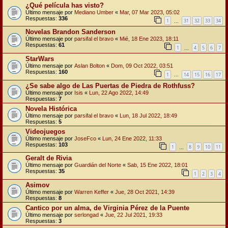
¿Qué película has visto?
Último mensaje por
Mediano Umber
«
Mar, 07 Mar 2023, 05:02
Respuestas:
336
1
31
32
33
34
…
Novelas Brandon Sanderson
Último mensaje por
parsifal el bravo
«
Mié, 18 Ene 2023, 18:11
Respuestas:
61
1
4
5
6
7
…
StarWars
Último mensaje por
Aslan Bolton
«
Dom, 09 Oct 2022, 03:51
Respuestas:
160
1
14
15
16
17
…
¿Se sabe algo de Las Puertas de Piedra de Rothfuss?
Último mensaje por
Isis
«
Lun, 22 Ago 2022, 14:49
Respuestas:
7
Novela Histórica
Último mensaje por
parsifal el bravo
«
Lun, 18 Jul 2022, 18:49
Respuestas:
5
Videojuegos
Último mensaje por
JoseFco
«
Lun, 24 Ene 2022, 11:33
Respuestas:
103
1
8
9
10
11
…
Geralt de Rivia
Último mensaje por
Guardián del Norte
«
Sab, 15 Ene 2022, 18:01
Respuestas:
35
1
2
3
4
Asimov
Último mensaje por
Warren Keffer
«
Jue, 28 Oct 2021, 14:39
Respuestas:
8
Cantico por un alma, de Virginia Pérez de la Puente
Último mensaje por
serlongad
«
Jue, 22 Jul 2021, 19:33
Respuestas:
3