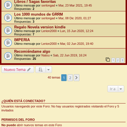
Libros / Sagas favoritas
Último mensaje por
serlongad
«
Mar, 23 Mar 2021, 19:45
Respuestas:
2
Los 1000 mundos de GRRM
Último mensaje por
serlongad
«
Mar, 08 Dic 2020, 01:27
Respuestas:
3
Regalo Novela version kindle
Último mensaje por
Lerion2000
«
Lun, 15 Jun 2020, 12:24
Respuestas:
7
IMPERIA
Último mensaje por
Lerion2000
«
Mar, 02 Jun 2020, 19:40
Recomiéndame algo
Último mensaje por
Natsu
«
Sab, 22 Jun 2019, 16:24
Respuestas:
25
1
2
3
Nuevo Tema
1
2
Siguiente
40 temas
Ir a
¿QUIÉN ESTÁ CONECTADO?
Usuarios navegando por este Foro: No hay usuarios registrados visitando el Foro y 5
invitados
PERMISOS DEL FORO
No puede
abrir nuevos temas en este Foro