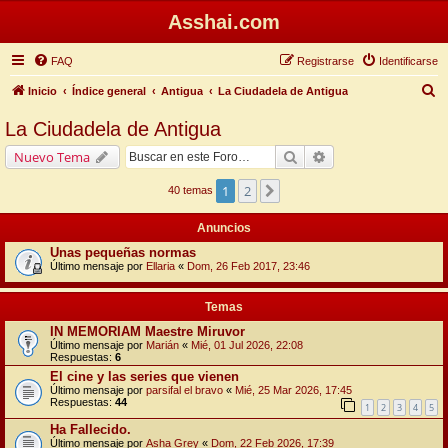
Asshai.com
FAQ
Registrarse
Identificarse
B
Inicio
Índice general
Antigua
La Ciudadela de Antigua
u
La Ciudadela de Antigua
s
Buscar
Búsqueda avanzada
Nuevo Tema
c
a
1
2
Siguiente
40 temas
r
Anuncios
Unas pequeñas normas
Último mensaje por
Ellaria
«
Dom, 26 Feb 2017, 23:46
Temas
IN MEMORIAM Maestre Miruvor
Último mensaje por
Marián
«
Mié, 01 Jul 2026, 22:08
Respuestas:
6
El cine y las series que vienen
Último mensaje por
parsifal el bravo
«
Mié, 25 Mar 2026, 17:45
Respuestas:
44
1
2
3
4
5
Ha Fallecido.
Último mensaje por
Asha Grey
«
Dom, 22 Feb 2026, 17:39