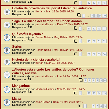
Respuestas:
141
1
12
13
14
15
…
Boletín de novedades del portal Literatura Fantástica
Último mensaje por
literfan
«
Mar, 15 Jul 2025, 07:38
Respuestas:
93
1
7
8
9
10
…
Saga "La Rueda del tiempo" de Robert Jordan
Último mensaje por
parsifal el bravo
«
Dom, 25 May 2025, 16:37
Respuestas:
139
1
11
12
13
14
…
Qué estáis leyendo?
Último mensaje por
Donna Noble
«
Mar, 18 Mar 2025, 03:34
Respuestas:
314
1
29
30
31
32
…
Series
Último mensaje por
Donna Noble
«
Mar, 18 Mar 2025, 03:32
Respuestas:
334
1
31
32
33
34
…
Historia de la ciencia española I
Último mensaje por
literfan
«
Mar, 11 Feb 2025, 09:27
¿Alguien está viendo Los anillos de poder? Opiniones,
críticas, reviews.
Último mensaje por
parsifal el bravo
«
Lun, 09 Sep 2024, 19:57
Respuestas:
53
1
2
3
4
5
6
Manganime
Último mensaje por
Mediano Umber
«
Sab, 22 Abr 2023, 14:27
Respuestas:
146
1
12
13
14
15
…
Malaz
Último mensaje por
Aslan Bolton
«
Dom, 19 Mar 2023, 04:16
Respuestas:
82
1
6
7
8
9
…