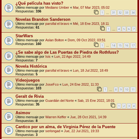
¿Qué película has visto?
Último mensaje por
Mediano Umber
«
Mar, 07 Mar 2023, 05:02
Respuestas:
336
1
31
32
33
34
…
Novelas Brandon Sanderson
Último mensaje por
parsifal el bravo
«
Mié, 18 Ene 2023, 18:11
Respuestas:
61
1
4
5
6
7
…
StarWars
Último mensaje por
Aslan Bolton
«
Dom, 09 Oct 2022, 03:51
Respuestas:
160
1
14
15
16
17
…
¿Se sabe algo de Las Puertas de Piedra de Rothfuss?
Último mensaje por
Isis
«
Lun, 22 Ago 2022, 14:49
Respuestas:
7
Novela Histórica
Último mensaje por
parsifal el bravo
«
Lun, 18 Jul 2022, 18:49
Respuestas:
5
Videojuegos
Último mensaje por
JoseFco
«
Lun, 24 Ene 2022, 11:33
Respuestas:
103
1
8
9
10
11
…
Geralt de Rivia
Último mensaje por
Guardián del Norte
«
Sab, 15 Ene 2022, 18:01
Respuestas:
35
1
2
3
4
Asimov
Último mensaje por
Warren Keffer
«
Jue, 28 Oct 2021, 14:39
Respuestas:
8
Cantico por un alma, de Virginia Pérez de la Puente
Último mensaje por
serlongad
«
Jue, 22 Jul 2021, 19:33
Respuestas:
3