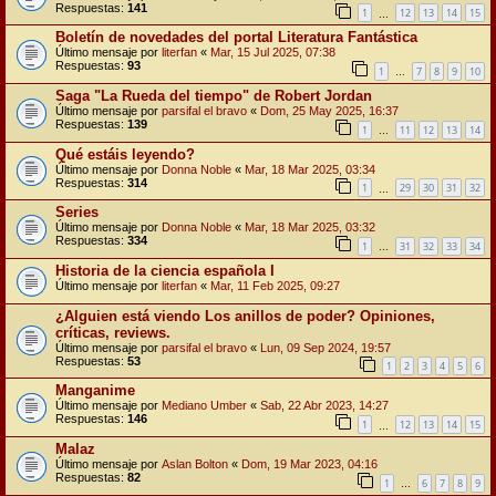
Respuestas:
141
1
12
13
14
15
…
Boletín de novedades del portal Literatura Fantástica
Último mensaje por
literfan
«
Mar, 15 Jul 2025, 07:38
Respuestas:
93
1
7
8
9
10
…
Saga "La Rueda del tiempo" de Robert Jordan
Último mensaje por
parsifal el bravo
«
Dom, 25 May 2025, 16:37
Respuestas:
139
1
11
12
13
14
…
Qué estáis leyendo?
Último mensaje por
Donna Noble
«
Mar, 18 Mar 2025, 03:34
Respuestas:
314
1
29
30
31
32
…
Series
Último mensaje por
Donna Noble
«
Mar, 18 Mar 2025, 03:32
Respuestas:
334
1
31
32
33
34
…
Historia de la ciencia española I
Último mensaje por
literfan
«
Mar, 11 Feb 2025, 09:27
¿Alguien está viendo Los anillos de poder? Opiniones,
críticas, reviews.
Último mensaje por
parsifal el bravo
«
Lun, 09 Sep 2024, 19:57
Respuestas:
53
1
2
3
4
5
6
Manganime
Último mensaje por
Mediano Umber
«
Sab, 22 Abr 2023, 14:27
Respuestas:
146
1
12
13
14
15
…
Malaz
Último mensaje por
Aslan Bolton
«
Dom, 19 Mar 2023, 04:16
Respuestas:
82
1
6
7
8
9
…