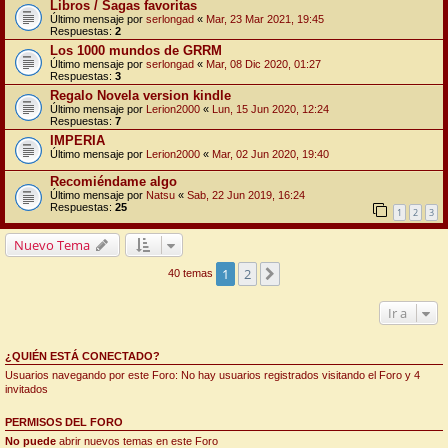
Libros / Sagas favoritas
Último mensaje por
serlongad
«
Mar, 23 Mar 2021, 19:45
Respuestas:
2
Los 1000 mundos de GRRM
Último mensaje por
serlongad
«
Mar, 08 Dic 2020, 01:27
Respuestas:
3
Regalo Novela version kindle
Último mensaje por
Lerion2000
«
Lun, 15 Jun 2020, 12:24
Respuestas:
7
IMPERIA
Último mensaje por
Lerion2000
«
Mar, 02 Jun 2020, 19:40
Recomiéndame algo
Último mensaje por
Natsu
«
Sab, 22 Jun 2019, 16:24
Respuestas:
25
1
2
3
Nuevo Tema
1
2
Siguiente
40 temas
Ir a
¿QUIÉN ESTÁ CONECTADO?
Usuarios navegando por este Foro: No hay usuarios registrados visitando el Foro y 4
invitados
PERMISOS DEL FORO
No puede
abrir nuevos temas en este Foro