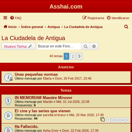
Asshai.com
FAQ
Registrarse
Identificarse
B
Inicio
Índice general
Antigua
La Ciudadela de Antigua
u
La Ciudadela de Antigua
s
Buscar
Búsqueda avanzada
Nuevo Tema
c
a
1
2
Siguiente
40 temas
r
Anuncios
Unas pequeñas normas
Último mensaje por
Ellaria
«
Dom, 26 Feb 2017, 23:46
Temas
IN MEMORIAM Maestre Miruvor
Último mensaje por
Marián
«
Mié, 01 Jul 2026, 22:08
Respuestas:
6
El cine y las series que vienen
Último mensaje por
parsifal el bravo
«
Mié, 25 Mar 2026, 17:45
Respuestas:
44
1
2
3
4
5
Ha Fallecido.
Último mensaje por
Asha Grey
«
Dom, 22 Feb 2026, 17:39