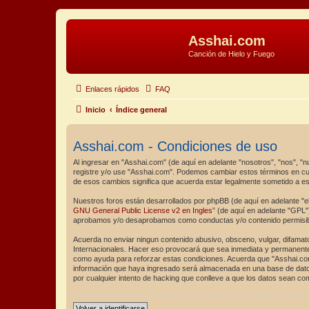
Asshai.com
Canción de Hielo y Fuego
Enlaces rápidos
FAQ
Inicio
Índice general
Asshai.com - Condiciones de uso
Al ingresar en "Asshai.com" (de aquí en adelante "nosotros", "nos", "n
registre y/o use "Asshai.com". Podemos cambiar estos términos en cu
de esos cambios significa que acuerda estar legalmente sometido a e
Nuestros foros están desarrollados por phpBB (de aquí en adelante "el
GNU General Public License v2 en Ingles
” (de aquí en adelante "GPL
aprobamos y/o desaprobamos como conductas y/o contenido permisible
Acuerda no enviar ningun contenido abusivo, obsceno, vulgar, difamato
Internacionales. Hacer eso provocará que sea inmediata y permanentem
como ayuda para reforzar estas condiciones. Acuerda que "Asshai.com
información que haya ingresado será almacenada en una base de datos
por cualquier intento de hacking que conlleve a que los datos sean c
Volver a identificarse