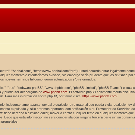
uestro", "Asshai.com", "https://www.asshai.com/foro"), usted acuerda estar legalmente somet
alquier momento e intentaríamos avisarle, sin embargo sería prudente que los revisase por
sos nuevos términos tal como fueron actualizados y/o reformados.
los", "sus", "software phpBB", "www.phpbb.com", "phpBB Limited", "phpBB Teams") el cual es 
") y puede ser descargada de
www.phpbb.com
. El software phpBB solamente facilita discusi
. Para más información sobre phpBB, por favor visite:
https://www.phpbb.com/
.
rio, indecente, amenazante, sexual o cualquier otro material que pueda violar cualquier ley 
ente expulsado y, si lo creemos oportuno, con notificación a su Proveedor de Servicios de I
" tiene derecho a eliminar, editar, mover o cerrar cualquier tema en cualquier momento qu
. Dado que esta información no será compartida con ninguna tercera parte sin su consenti
omprometidos.