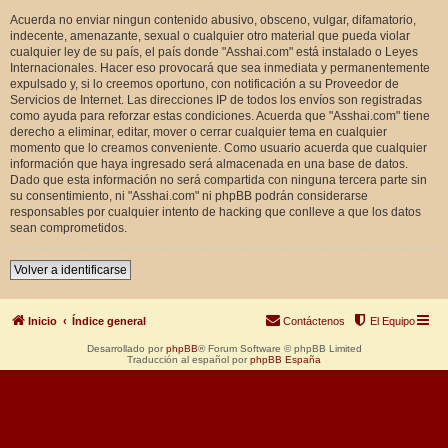
Acuerda no enviar ningun contenido abusivo, obsceno, vulgar, difamatorio,
indecente, amenazante, sexual o cualquier otro material que pueda violar
cualquier ley de su país, el país donde "Asshai.com" está instalado o Leyes
Internacionales. Hacer eso provocará que sea inmediata y permanentemente
expulsado y, si lo creemos oportuno, con notificación a su Proveedor de
Servicios de Internet. Las direcciones IP de todos los envíos son registradas
como ayuda para reforzar estas condiciones. Acuerda que "Asshai.com" tiene
derecho a eliminar, editar, mover o cerrar cualquier tema en cualquier
momento que lo creamos conveniente. Como usuario acuerda que cualquier
información que haya ingresado será almacenada en una base de datos.
Dado que esta información no será compartida con ninguna tercera parte sin
su consentimiento, ni "Asshai.com" ni phpBB podrán considerarse
responsables por cualquier intento de hacking que conlleve a que los datos
sean comprometidos.
Volver a identificarse
Inicio
Índice general
Contáctenos
El Equipo
Desarrollado por
phpBB
® Forum Software © phpBB Limited
Traducción al español por
phpBB España