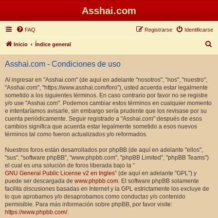
Asshai.com
FAQ
Registrarse
Identificarse
B
Inicio
Índice general
u
Asshai.com - Condiciones de uso
s
c
Al ingresar en "Asshai.com" (de aquí en adelante "nosotros", "nos", "nuestro",
"Asshai.com", "https://www.asshai.com/foro"), usted acuerda estar legalmente
a
sometido a los siguientes términos. En caso contrario por favor no se registre
r
y/o use "Asshai.com". Podemos cambiar estos términos en cualquier momento
e intentaríamos avisarle, sin embargo sería prudente que los revisase por su
cuenta periódicamente. Seguir registrado a "Asshai.com" después de esos
cambios significa que acuerda estar legalmente sometido a esos nuevos
términos tal como fueron actualizados y/o reformados.
Nuestros foros están desarrollados por phpBB (de aquí en adelante "ellos",
"sus", "software phpBB", "www.phpbb.com", "phpBB Limited", "phpBB Teams")
el cual es una solución de foros liberada bajo la “
GNU General Public License v2 en Ingles
” (de aquí en adelante "GPL") y
puede ser descargada de
www.phpbb.com
. El software phpBB solamente
facilita discusiones basadas en Internet y la GPL estrictamente los excluye de
lo que aprobamos y/o desaprobamos como conductas y/o contenido
permisible. Para más información sobre phpBB, por favor visite:
https://www.phpbb.com/
.