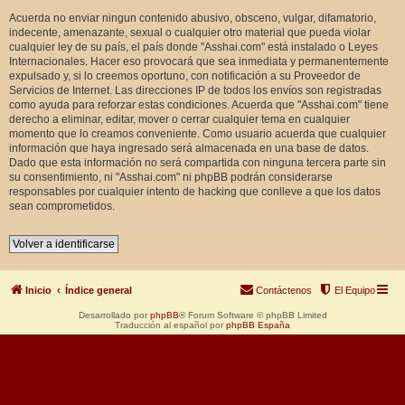
Acuerda no enviar ningun contenido abusivo, obsceno, vulgar, difamatorio,
indecente, amenazante, sexual o cualquier otro material que pueda violar
cualquier ley de su país, el país donde "Asshai.com" está instalado o Leyes
Internacionales. Hacer eso provocará que sea inmediata y permanentemente
expulsado y, si lo creemos oportuno, con notificación a su Proveedor de
Servicios de Internet. Las direcciones IP de todos los envíos son registradas
como ayuda para reforzar estas condiciones. Acuerda que "Asshai.com" tiene
derecho a eliminar, editar, mover o cerrar cualquier tema en cualquier
momento que lo creamos conveniente. Como usuario acuerda que cualquier
información que haya ingresado será almacenada en una base de datos.
Dado que esta información no será compartida con ninguna tercera parte sin
su consentimiento, ni "Asshai.com" ni phpBB podrán considerarse
responsables por cualquier intento de hacking que conlleve a que los datos
sean comprometidos.
Volver a identificarse
Inicio
Índice general
Contáctenos
El Equipo
Desarrollado por
phpBB
® Forum Software © phpBB Limited
Traducción al español por
phpBB España