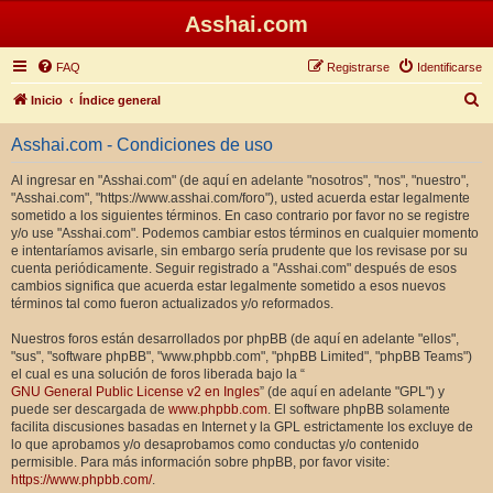
Asshai.com
FAQ
Registrarse
Identificarse
B
Inicio
Índice general
u
Asshai.com - Condiciones de uso
s
c
Al ingresar en "Asshai.com" (de aquí en adelante "nosotros", "nos", "nuestro",
"Asshai.com", "https://www.asshai.com/foro"), usted acuerda estar legalmente
a
sometido a los siguientes términos. En caso contrario por favor no se registre
r
y/o use "Asshai.com". Podemos cambiar estos términos en cualquier momento
e intentaríamos avisarle, sin embargo sería prudente que los revisase por su
cuenta periódicamente. Seguir registrado a "Asshai.com" después de esos
cambios significa que acuerda estar legalmente sometido a esos nuevos
términos tal como fueron actualizados y/o reformados.
Nuestros foros están desarrollados por phpBB (de aquí en adelante "ellos",
"sus", "software phpBB", "www.phpbb.com", "phpBB Limited", "phpBB Teams")
el cual es una solución de foros liberada bajo la “
GNU General Public License v2 en Ingles
” (de aquí en adelante "GPL") y
puede ser descargada de
www.phpbb.com
. El software phpBB solamente
facilita discusiones basadas en Internet y la GPL estrictamente los excluye de
lo que aprobamos y/o desaprobamos como conductas y/o contenido
permisible. Para más información sobre phpBB, por favor visite:
https://www.phpbb.com/
.