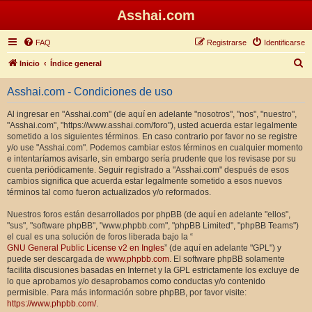
Asshai.com
FAQ
Registrarse
Identificarse
B
Inicio
Índice general
u
Asshai.com - Condiciones de uso
s
c
Al ingresar en "Asshai.com" (de aquí en adelante "nosotros", "nos", "nuestro",
"Asshai.com", "https://www.asshai.com/foro"), usted acuerda estar legalmente
a
sometido a los siguientes términos. En caso contrario por favor no se registre
r
y/o use "Asshai.com". Podemos cambiar estos términos en cualquier momento
e intentaríamos avisarle, sin embargo sería prudente que los revisase por su
cuenta periódicamente. Seguir registrado a "Asshai.com" después de esos
cambios significa que acuerda estar legalmente sometido a esos nuevos
términos tal como fueron actualizados y/o reformados.
Nuestros foros están desarrollados por phpBB (de aquí en adelante "ellos",
"sus", "software phpBB", "www.phpbb.com", "phpBB Limited", "phpBB Teams")
el cual es una solución de foros liberada bajo la “
GNU General Public License v2 en Ingles
” (de aquí en adelante "GPL") y
puede ser descargada de
www.phpbb.com
. El software phpBB solamente
facilita discusiones basadas en Internet y la GPL estrictamente los excluye de
lo que aprobamos y/o desaprobamos como conductas y/o contenido
permisible. Para más información sobre phpBB, por favor visite:
https://www.phpbb.com/
.