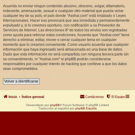
Acuerda no enviar ningun contenido abusivo, obsceno, vulgar, difamatorio,
indecente, amenazante, sexual o cualquier otro material que pueda violar
cualquier ley de su país, el país donde "Asshai.com" está instalado o Leyes
Internacionales. Hacer eso provocará que sea inmediata y permanentemente
expulsado y, si lo creemos oportuno, con notificación a su Proveedor de
Servicios de Internet. Las direcciones IP de todos los envíos son registradas
como ayuda para reforzar estas condiciones. Acuerda que "Asshai.com" tiene
derecho a eliminar, editar, mover o cerrar cualquier tema en cualquier
momento que lo creamos conveniente. Como usuario acuerda que cualquier
información que haya ingresado será almacenada en una base de datos.
Dado que esta información no será compartida con ninguna tercera parte sin
su consentimiento, ni "Asshai.com" ni phpBB podrán considerarse
responsables por cualquier intento de hacking que conlleve a que los datos
sean comprometidos.
Volver a identificarse
Inicio
Índice general
Contáctenos
El Equipo
Desarrollado por
phpBB
® Forum Software © phpBB Limited
Traducción al español por
phpBB España