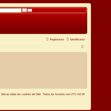
B
B
ú
u
s
s
q
c
u
a
e
r
d
a
a
v
a
n
Registrarse
Identificarse
z
a
B
d
a
u
s
c
a
r
Borrar todas las cookies del Sitio
Todos los horarios son
UTC+02:00