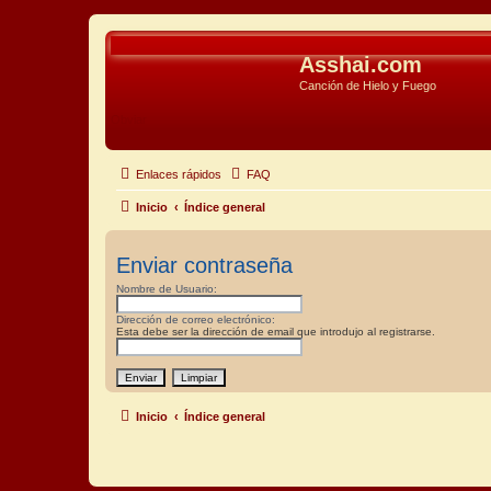
Asshai.com
Canción de Hielo y Fuego
Obviar
Enlaces rápidos
FAQ
Inicio
Índice general
Enviar contraseña
Nombre de Usuario:
Dirección de correo electrónico:
Esta debe ser la dirección de email que introdujo al registrarse.
Inicio
Índice general