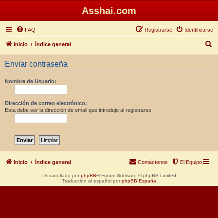
Asshai.com
FAQ
Registrarse
Identificarse
B
Inicio
Índice general
u
Enviar contraseña
s
c
Nombre de Usuario:
a
r
Dirección de correo electrónico:
Esta debe ser la dirección de email que introdujo al registrarse.
Inicio
Índice general
Contáctenos
El Equipo
Desarrollado por
phpBB
® Forum Software © phpBB Limited
Traducción al español por
phpBB España