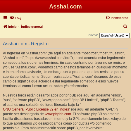
Asshai.com
FAQ
Identificarse
B
Inicio
Índice general
u
Idioma:
s
Asshai.com - Registro
c
Al ingresar en "Asshai.com" (de aquí en adelante "nosotros", "nos", "nuestro",
a
"Asshai.com", "https://www.asshai.com/foro"), usted acuerda estar legalmente
r
sometido a los siguientes términos. En caso contrario por favor no se registre
y/o use "Asshai.com". Podemos cambiar estos términos en cualquier momento
e intentaríamos avisarle, sin embargo sería prudente que los revisase por su
cuenta periódicamente. Seguir registrado a "Asshai.com" después de esos
cambios significa que acuerda estar legalmente sometido a esos nuevos
términos tal como fueron actualizados y/o reformados.
Nuestros foros están desarrollados por phpBB (de aquí en adelante "ellos",
"sus", "software phpBB", "www.phpbb.com", "phpBB Limited", "phpBB Teams")
el cual es una solución de foros liberada bajo la “
GNU General Public License v2 en Ingles
” (de aquí en adelante "GPL") y
puede ser descargada de
www.phpbb.com
. El software phpBB solamente
facilita discusiones basadas en Internet y la GPL estrictamente los excluye de
lo que aprobamos y/o desaprobamos como conductas y/o contenido
permisible. Para más información sobre phpBB, por favor visite: