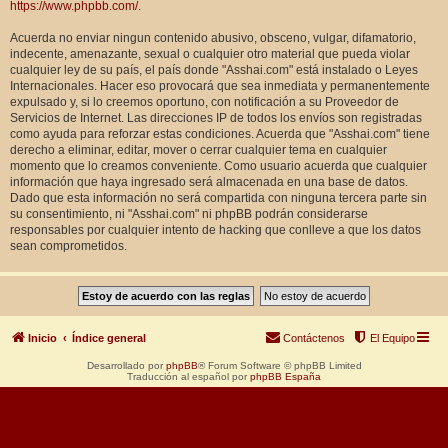
https://www.phpbb.com/
.
Acuerda no enviar ningun contenido abusivo, obsceno, vulgar, difamatorio,
indecente, amenazante, sexual o cualquier otro material que pueda violar
cualquier ley de su país, el país donde "Asshai.com" está instalado o Leyes
Internacionales. Hacer eso provocará que sea inmediata y permanentemente
expulsado y, si lo creemos oportuno, con notificación a su Proveedor de
Servicios de Internet. Las direcciones IP de todos los envíos son registradas
como ayuda para reforzar estas condiciones. Acuerda que "Asshai.com" tiene
derecho a eliminar, editar, mover o cerrar cualquier tema en cualquier
momento que lo creamos conveniente. Como usuario acuerda que cualquier
información que haya ingresado será almacenada en una base de datos.
Dado que esta información no será compartida con ninguna tercera parte sin
su consentimiento, ni "Asshai.com" ni phpBB podrán considerarse
responsables por cualquier intento de hacking que conlleve a que los datos
sean comprometidos.
Inicio
Índice general
Contáctenos
El Equipo
Desarrollado por
phpBB
® Forum Software © phpBB Limited
Traducción al español por
phpBB España