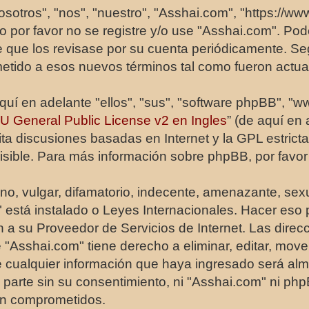
osotros", "nos", "nuestro", "Asshai.com", "https://w
rio por favor no se registre y/o use "Asshai.com". 
te que los revisase por su cuenta periódicamente. S
etido a esos nuevos términos tal como fueron actua
quí en adelante "ellos", "sus", "software phpBB", 
 General Public License v2 en Ingles
” (de aquí en
lita discusiones basadas en Internet y la GPL estric
ble. Para más información sobre phpBB, por favor 
, vulgar, difamatorio, indecente, amenazante, sexua
m" está instalado o Leyes Internacionales. Hacer e
ón a su Proveedor de Servicios de Internet. Las dire
 "Asshai.com" tiene derecho a eliminar, editar, mov
 cualquier información que haya ingresado será al
 parte sin su consentimiento, ni "Asshai.com" ni p
ean comprometidos.