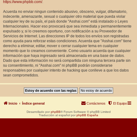
https://www.phpbb.com/
.
Acuerda no enviar ningun contenido abusivo, obsceno, vulgar, difamatorio,
indecente, amenazante, sexual o cualquier otro material que pueda violar
cualquier ley de su país, el país donde "Asshai.com" está instalado o Leyes
Internacionales. Hacer eso provocará que sea inmediata y permanentemente
expulsado y, si lo creemos oportuno, con notificación a su Proveedor de
Servicios de Internet. Las direcciones IP de todos los envíos son registradas
como ayuda para reforzar estas condiciones. Acuerda que "Asshai.com" tiene
derecho a eliminar, editar, mover o cerrar cualquier tema en cualquier
momento que lo creamos conveniente. Como usuario acuerda que cualquier
información que haya ingresado será almacenada en una base de datos.
Dado que esta información no será compartida con ninguna tercera parte sin
su consentimiento, ni "Asshai.com" ni phpBB podrán considerarse
responsables por cualquier intento de hacking que conlleve a que los datos
sean comprometidos.
Inicio
Índice general
Contáctenos
El Equipo
Desarrollado por
phpBB
® Forum Software © phpBB Limited
Traducción al español por
phpBB España