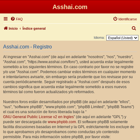
Asshai.com
FAQ
Identificarse
B
Inicio
Índice general
u
Idioma:
s
Asshai.com - Registro
c
Al ingresar en "Asshai.com" (de aquí en adelante "nosotros", "nos", "nuestro",
a
"Asshai.com", "https://www.asshai.com/foro"), usted acuerda estar legalmente
r
sometido a los siguientes términos. En caso contrario por favor no se registre
y/o use "Asshai.com". Podemos cambiar estos términos en cualquier momento
e intentaríamos avisarle, sin embargo sería prudente que los revisase por su
cuenta periódicamente. Seguir registrado a "Asshai.com" después de esos
cambios significa que acuerda estar legalmente sometido a esos nuevos
términos tal como fueron actualizados y/o reformados.
Nuestros foros están desarrollados por phpBB (de aquí en adelante "ellos",
"sus", "software phpBB", "www.phpbb.com", "phpBB Limited", "phpBB Teams")
el cual es una solución de foros liberada bajo la “
GNU General Public License v2 en Ingles
” (de aquí en adelante "GPL") y
puede ser descargada de
www.phpbb.com
. El software phpBB solamente
facilita discusiones basadas en Internet y la GPL estrictamente los excluye de
lo que aprobamos y/o desaprobamos como conductas y/o contenido
permisible. Para más información sobre phpBB, por favor visite: