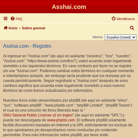
Asshai.com
FAQ
Identificarse
B
Inicio
Índice general
u
Idioma:
s
Asshai.com - Registro
c
Al ingresar en "Asshai.com" (de aquí en adelante "nosotros", "nos", "nuestro",
a
"Asshai.com", "https://www.asshai.com/foro"), usted acuerda estar legalmente
r
sometido a los siguientes términos. En caso contrario por favor no se registre
y/o use "Asshai.com". Podemos cambiar estos términos en cualquier momento
e intentaríamos avisarle, sin embargo sería prudente que los revisase por su
cuenta periódicamente. Seguir registrado a "Asshai.com" después de esos
cambios significa que acuerda estar legalmente sometido a esos nuevos
términos tal como fueron actualizados y/o reformados.
Nuestros foros están desarrollados por phpBB (de aquí en adelante "ellos",
"sus", "software phpBB", "www.phpbb.com", "phpBB Limited", "phpBB Teams")
el cual es una solución de foros liberada bajo la “
GNU General Public License v2 en Ingles
” (de aquí en adelante "GPL") y
puede ser descargada de
www.phpbb.com
. El software phpBB solamente
facilita discusiones basadas en Internet y la GPL estrictamente los excluye de
lo que aprobamos y/o desaprobamos como conductas y/o contenido
permisible. Para más información sobre phpBB, por favor visite: