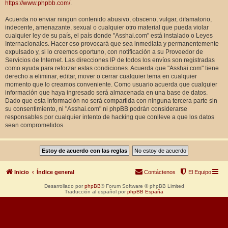
https://www.phpbb.com/
.
Acuerda no enviar ningun contenido abusivo, obsceno, vulgar, difamatorio,
indecente, amenazante, sexual o cualquier otro material que pueda violar
cualquier ley de su país, el país donde "Asshai.com" está instalado o Leyes
Internacionales. Hacer eso provocará que sea inmediata y permanentemente
expulsado y, si lo creemos oportuno, con notificación a su Proveedor de
Servicios de Internet. Las direcciones IP de todos los envíos son registradas
como ayuda para reforzar estas condiciones. Acuerda que "Asshai.com" tiene
derecho a eliminar, editar, mover o cerrar cualquier tema en cualquier
momento que lo creamos conveniente. Como usuario acuerda que cualquier
información que haya ingresado será almacenada en una base de datos.
Dado que esta información no será compartida con ninguna tercera parte sin
su consentimiento, ni "Asshai.com" ni phpBB podrán considerarse
responsables por cualquier intento de hacking que conlleve a que los datos
sean comprometidos.
Inicio
Índice general
Contáctenos
El Equipo
Desarrollado por
phpBB
® Forum Software © phpBB Limited
Traducción al español por
phpBB España