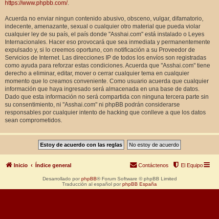
https://www.phpbb.com/
.
Acuerda no enviar ningun contenido abusivo, obsceno, vulgar, difamatorio,
indecente, amenazante, sexual o cualquier otro material que pueda violar
cualquier ley de su país, el país donde "Asshai.com" está instalado o Leyes
Internacionales. Hacer eso provocará que sea inmediata y permanentemente
expulsado y, si lo creemos oportuno, con notificación a su Proveedor de
Servicios de Internet. Las direcciones IP de todos los envíos son registradas
como ayuda para reforzar estas condiciones. Acuerda que "Asshai.com" tiene
derecho a eliminar, editar, mover o cerrar cualquier tema en cualquier
momento que lo creamos conveniente. Como usuario acuerda que cualquier
información que haya ingresado será almacenada en una base de datos.
Dado que esta información no será compartida con ninguna tercera parte sin
su consentimiento, ni "Asshai.com" ni phpBB podrán considerarse
responsables por cualquier intento de hacking que conlleve a que los datos
sean comprometidos.
Inicio
Índice general
Contáctenos
El Equipo
Desarrollado por
phpBB
® Forum Software © phpBB Limited
Traducción al español por
phpBB España