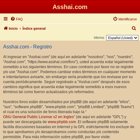
Asshai.com
FAQ
Identificarse
B
Inicio
Índice general
u
Idioma:
s
Asshai.com - Registro
c
Al ingresar en "Asshai.com" (de aquí en adelante "nosotros", "nos", "nuestro",
a
"Asshai.com", "https://www.asshai.com/foro"), usted acuerda estar legalmente
r
sometido a los siguientes términos. En caso contrario por favor no se registre
y/o use "Asshai.com". Podemos cambiar estos términos en cualquier momento
e intentaríamos avisarle, sin embargo sería prudente que los revisase por su
cuenta periódicamente. Seguir registrado a "Asshai.com" después de esos
cambios significa que acuerda estar legalmente sometido a esos nuevos
términos tal como fueron actualizados y/o reformados.
Nuestros foros están desarrollados por phpBB (de aquí en adelante "ellos",
"sus", "software phpBB", "www.phpbb.com", "phpBB Limited", "phpBB Teams")
el cual es una solución de foros liberada bajo la “
GNU General Public License v2 en Ingles
” (de aquí en adelante "GPL") y
puede ser descargada de
www.phpbb.com
. El software phpBB solamente
facilita discusiones basadas en Internet y la GPL estrictamente los excluye de
lo que aprobamos y/o desaprobamos como conductas y/o contenido
permisible. Para más información sobre phpBB, por favor visite: