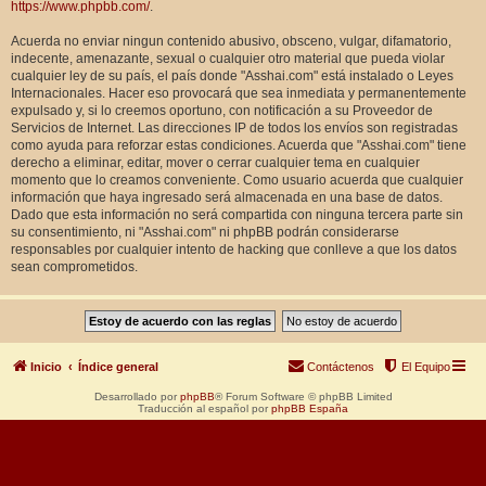
https://www.phpbb.com/
.
Acuerda no enviar ningun contenido abusivo, obsceno, vulgar, difamatorio,
indecente, amenazante, sexual o cualquier otro material que pueda violar
cualquier ley de su país, el país donde "Asshai.com" está instalado o Leyes
Internacionales. Hacer eso provocará que sea inmediata y permanentemente
expulsado y, si lo creemos oportuno, con notificación a su Proveedor de
Servicios de Internet. Las direcciones IP de todos los envíos son registradas
como ayuda para reforzar estas condiciones. Acuerda que "Asshai.com" tiene
derecho a eliminar, editar, mover o cerrar cualquier tema en cualquier
momento que lo creamos conveniente. Como usuario acuerda que cualquier
información que haya ingresado será almacenada en una base de datos.
Dado que esta información no será compartida con ninguna tercera parte sin
su consentimiento, ni "Asshai.com" ni phpBB podrán considerarse
responsables por cualquier intento de hacking que conlleve a que los datos
sean comprometidos.
Inicio
Índice general
Contáctenos
El Equipo
Desarrollado por
phpBB
® Forum Software © phpBB Limited
Traducción al español por
phpBB España