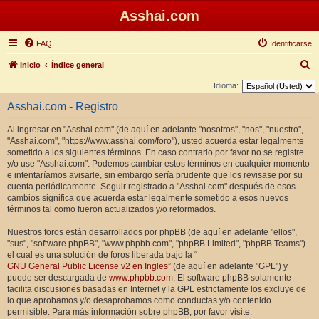
Asshai.com
FAQ
Identificarse
B
Inicio
Índice general
u
Idioma:
s
Asshai.com - Registro
c
Al ingresar en "Asshai.com" (de aquí en adelante "nosotros", "nos", "nuestro",
a
"Asshai.com", "https://www.asshai.com/foro"), usted acuerda estar legalmente
r
sometido a los siguientes términos. En caso contrario por favor no se registre
y/o use "Asshai.com". Podemos cambiar estos términos en cualquier momento
e intentaríamos avisarle, sin embargo sería prudente que los revisase por su
cuenta periódicamente. Seguir registrado a "Asshai.com" después de esos
cambios significa que acuerda estar legalmente sometido a esos nuevos
términos tal como fueron actualizados y/o reformados.
Nuestros foros están desarrollados por phpBB (de aquí en adelante "ellos",
"sus", "software phpBB", "www.phpbb.com", "phpBB Limited", "phpBB Teams")
el cual es una solución de foros liberada bajo la “
GNU General Public License v2 en Ingles
” (de aquí en adelante "GPL") y
puede ser descargada de
www.phpbb.com
. El software phpBB solamente
facilita discusiones basadas en Internet y la GPL estrictamente los excluye de
lo que aprobamos y/o desaprobamos como conductas y/o contenido
permisible. Para más información sobre phpBB, por favor visite: