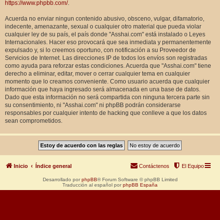
https://www.phpbb.com/
.
Acuerda no enviar ningun contenido abusivo, obsceno, vulgar, difamatorio,
indecente, amenazante, sexual o cualquier otro material que pueda violar
cualquier ley de su país, el país donde "Asshai.com" está instalado o Leyes
Internacionales. Hacer eso provocará que sea inmediata y permanentemente
expulsado y, si lo creemos oportuno, con notificación a su Proveedor de
Servicios de Internet. Las direcciones IP de todos los envíos son registradas
como ayuda para reforzar estas condiciones. Acuerda que "Asshai.com" tiene
derecho a eliminar, editar, mover o cerrar cualquier tema en cualquier
momento que lo creamos conveniente. Como usuario acuerda que cualquier
información que haya ingresado será almacenada en una base de datos.
Dado que esta información no será compartida con ninguna tercera parte sin
su consentimiento, ni "Asshai.com" ni phpBB podrán considerarse
responsables por cualquier intento de hacking que conlleve a que los datos
sean comprometidos.
Inicio
Índice general
Contáctenos
El Equipo
Desarrollado por
phpBB
® Forum Software © phpBB Limited
Traducción al español por
phpBB España