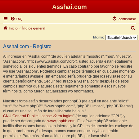
Asshai.com
FAQ
Identificarse
B
Inicio
Índice general
u
Idioma:
s
Asshai.com - Registro
c
Al ingresar en "Asshai.com" (de aquí en adelante "nosotros", "nos", "nuestro",
a
"Asshai.com", "https://www.asshai.com/foro"), usted acuerda estar legalmente
r
sometido a los siguientes términos. En caso contrario por favor no se registre
y/o use "Asshai.com". Podemos cambiar estos términos en cualquier momento
e intentaríamos avisarle, sin embargo sería prudente que los revisase por su
cuenta periódicamente. Seguir registrado a "Asshai.com" después de esos
cambios significa que acuerda estar legalmente sometido a esos nuevos
términos tal como fueron actualizados y/o reformados.
Nuestros foros están desarrollados por phpBB (de aquí en adelante "ellos",
"sus", "software phpBB", "www.phpbb.com", "phpBB Limited", "phpBB Teams")
el cual es una solución de foros liberada bajo la “
GNU General Public License v2 en Ingles
” (de aquí en adelante "GPL") y
puede ser descargada de
www.phpbb.com
. El software phpBB solamente
facilita discusiones basadas en Internet y la GPL estrictamente los excluye de
lo que aprobamos y/o desaprobamos como conductas y/o contenido
permisible. Para más información sobre phpBB, por favor visite: