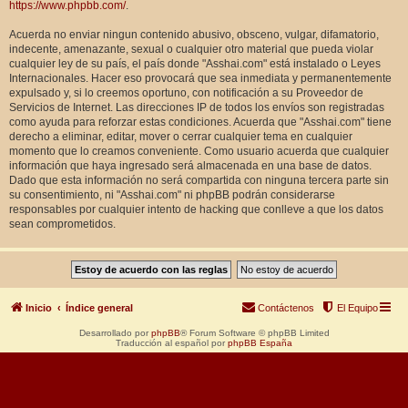
https://www.phpbb.com/
.
Acuerda no enviar ningun contenido abusivo, obsceno, vulgar, difamatorio,
indecente, amenazante, sexual o cualquier otro material que pueda violar
cualquier ley de su país, el país donde "Asshai.com" está instalado o Leyes
Internacionales. Hacer eso provocará que sea inmediata y permanentemente
expulsado y, si lo creemos oportuno, con notificación a su Proveedor de
Servicios de Internet. Las direcciones IP de todos los envíos son registradas
como ayuda para reforzar estas condiciones. Acuerda que "Asshai.com" tiene
derecho a eliminar, editar, mover o cerrar cualquier tema en cualquier
momento que lo creamos conveniente. Como usuario acuerda que cualquier
información que haya ingresado será almacenada en una base de datos.
Dado que esta información no será compartida con ninguna tercera parte sin
su consentimiento, ni "Asshai.com" ni phpBB podrán considerarse
responsables por cualquier intento de hacking que conlleve a que los datos
sean comprometidos.
Inicio
Índice general
Contáctenos
El Equipo
Desarrollado por
phpBB
® Forum Software © phpBB Limited
Traducción al español por
phpBB España