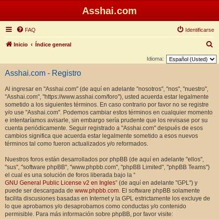
Asshai.com
FAQ
Identificarse
B
Inicio
Índice general
u
Idioma:
s
Asshai.com - Registro
c
Al ingresar en "Asshai.com" (de aquí en adelante "nosotros", "nos", "nuestro",
a
"Asshai.com", "https://www.asshai.com/foro"), usted acuerda estar legalmente
r
sometido a los siguientes términos. En caso contrario por favor no se registre
y/o use "Asshai.com". Podemos cambiar estos términos en cualquier momento
e intentaríamos avisarle, sin embargo sería prudente que los revisase por su
cuenta periódicamente. Seguir registrado a "Asshai.com" después de esos
cambios significa que acuerda estar legalmente sometido a esos nuevos
términos tal como fueron actualizados y/o reformados.
Nuestros foros están desarrollados por phpBB (de aquí en adelante "ellos",
"sus", "software phpBB", "www.phpbb.com", "phpBB Limited", "phpBB Teams")
el cual es una solución de foros liberada bajo la “
GNU General Public License v2 en Ingles
” (de aquí en adelante "GPL") y
puede ser descargada de
www.phpbb.com
. El software phpBB solamente
facilita discusiones basadas en Internet y la GPL estrictamente los excluye de
lo que aprobamos y/o desaprobamos como conductas y/o contenido
permisible. Para más información sobre phpBB, por favor visite: