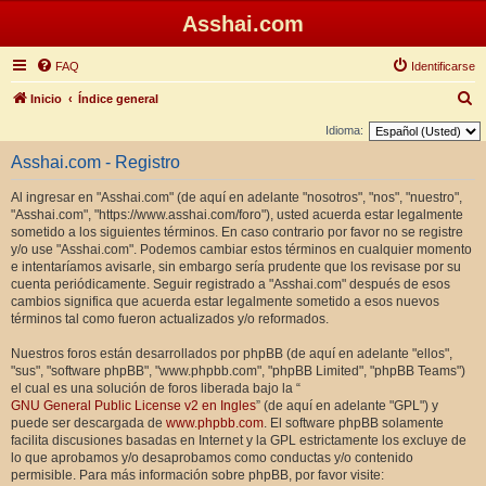
Asshai.com
FAQ
Identificarse
B
Inicio
Índice general
u
Idioma:
s
Asshai.com - Registro
c
Al ingresar en "Asshai.com" (de aquí en adelante "nosotros", "nos", "nuestro",
a
"Asshai.com", "https://www.asshai.com/foro"), usted acuerda estar legalmente
r
sometido a los siguientes términos. En caso contrario por favor no se registre
y/o use "Asshai.com". Podemos cambiar estos términos en cualquier momento
e intentaríamos avisarle, sin embargo sería prudente que los revisase por su
cuenta periódicamente. Seguir registrado a "Asshai.com" después de esos
cambios significa que acuerda estar legalmente sometido a esos nuevos
términos tal como fueron actualizados y/o reformados.
Nuestros foros están desarrollados por phpBB (de aquí en adelante "ellos",
"sus", "software phpBB", "www.phpbb.com", "phpBB Limited", "phpBB Teams")
el cual es una solución de foros liberada bajo la “
GNU General Public License v2 en Ingles
” (de aquí en adelante "GPL") y
puede ser descargada de
www.phpbb.com
. El software phpBB solamente
facilita discusiones basadas en Internet y la GPL estrictamente los excluye de
lo que aprobamos y/o desaprobamos como conductas y/o contenido
permisible. Para más información sobre phpBB, por favor visite: