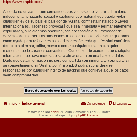
https://www.phpbb.com/
.
Acuerda no enviar ningun contenido abusivo, obsceno, vulgar, difamatorio,
indecente, amenazante, sexual o cualquier otro material que pueda violar
cualquier ley de su país, el país donde "Asshai.com" está instalado o Leyes
Internacionales. Hacer eso provocará que sea inmediata y permanentemente
expulsado y, si lo creemos oportuno, con notificación a su Proveedor de
Servicios de Internet. Las direcciones IP de todos los envíos son registradas
como ayuda para reforzar estas condiciones. Acuerda que "Asshai.com" tiene
derecho a eliminar, editar, mover o cerrar cualquier tema en cualquier
momento que lo creamos conveniente. Como usuario acuerda que cualquier
información que haya ingresado será almacenada en una base de datos.
Dado que esta información no será compartida con ninguna tercera parte sin
su consentimiento, ni "Asshai.com" ni phpBB podrán considerarse
responsables por cualquier intento de hacking que conlleve a que los datos
sean comprometidos.
Inicio
Índice general
Contáctenos
El Equipo
Desarrollado por
phpBB
® Forum Software © phpBB Limited
Traducción al español por
phpBB España