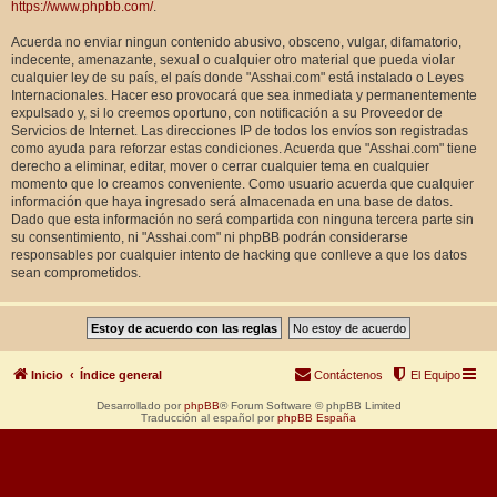
https://www.phpbb.com/
.
Acuerda no enviar ningun contenido abusivo, obsceno, vulgar, difamatorio,
indecente, amenazante, sexual o cualquier otro material que pueda violar
cualquier ley de su país, el país donde "Asshai.com" está instalado o Leyes
Internacionales. Hacer eso provocará que sea inmediata y permanentemente
expulsado y, si lo creemos oportuno, con notificación a su Proveedor de
Servicios de Internet. Las direcciones IP de todos los envíos son registradas
como ayuda para reforzar estas condiciones. Acuerda que "Asshai.com" tiene
derecho a eliminar, editar, mover o cerrar cualquier tema en cualquier
momento que lo creamos conveniente. Como usuario acuerda que cualquier
información que haya ingresado será almacenada en una base de datos.
Dado que esta información no será compartida con ninguna tercera parte sin
su consentimiento, ni "Asshai.com" ni phpBB podrán considerarse
responsables por cualquier intento de hacking que conlleve a que los datos
sean comprometidos.
Inicio
Índice general
Contáctenos
El Equipo
Desarrollado por
phpBB
® Forum Software © phpBB Limited
Traducción al español por
phpBB España