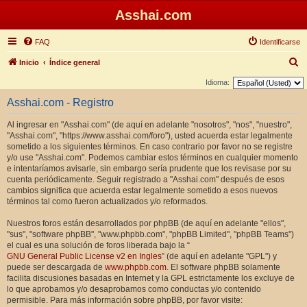
Asshai.com
FAQ
Identificarse
B
Inicio
Índice general
u
Idioma:
s
Asshai.com - Registro
c
Al ingresar en "Asshai.com" (de aquí en adelante "nosotros", "nos", "nuestro",
a
"Asshai.com", "https://www.asshai.com/foro"), usted acuerda estar legalmente
r
sometido a los siguientes términos. En caso contrario por favor no se registre
y/o use "Asshai.com". Podemos cambiar estos términos en cualquier momento
e intentaríamos avisarle, sin embargo sería prudente que los revisase por su
cuenta periódicamente. Seguir registrado a "Asshai.com" después de esos
cambios significa que acuerda estar legalmente sometido a esos nuevos
términos tal como fueron actualizados y/o reformados.
Nuestros foros están desarrollados por phpBB (de aquí en adelante "ellos",
"sus", "software phpBB", "www.phpbb.com", "phpBB Limited", "phpBB Teams")
el cual es una solución de foros liberada bajo la “
GNU General Public License v2 en Ingles
” (de aquí en adelante "GPL") y
puede ser descargada de
www.phpbb.com
. El software phpBB solamente
facilita discusiones basadas en Internet y la GPL estrictamente los excluye de
lo que aprobamos y/o desaprobamos como conductas y/o contenido
permisible. Para más información sobre phpBB, por favor visite: