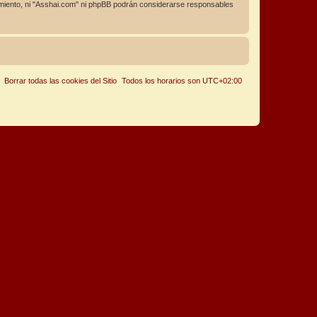
miento, ni "Asshai.com" ni phpBB podrán considerarse responsables
Borrar todas las cookies del Sitio
Todos los horarios son
UTC+02:00