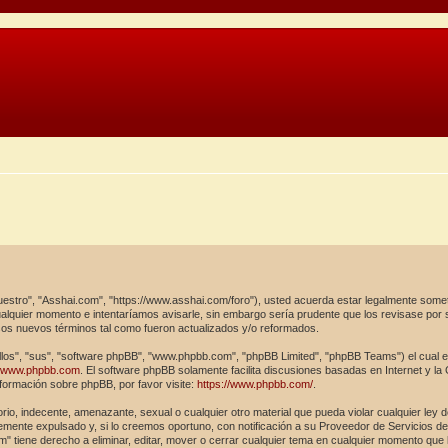
uestro", "Asshai.com", "https://www.asshai.com/foro"), usted acuerda estar legalmente somet
alquier momento e intentaríamos avisarle, sin embargo sería prudente que los revisase por
sos nuevos términos tal como fueron actualizados y/o reformados.
los", "sus", "software phpBB", "www.phpbb.com", "phpBB Limited", "phpBB Teams") el cual es 
www.phpbb.com
. El software phpBB solamente facilita discusiones basadas en Internet y l
ormación sobre phpBB, por favor visite:
https://www.phpbb.com/
.
rio, indecente, amenazante, sexual o cualquier otro material que pueda violar cualquier ley 
ente expulsado y, si lo creemos oportuno, con notificación a su Proveedor de Servicios de I
" tiene derecho a eliminar, editar, mover o cerrar cualquier tema en cualquier momento qu