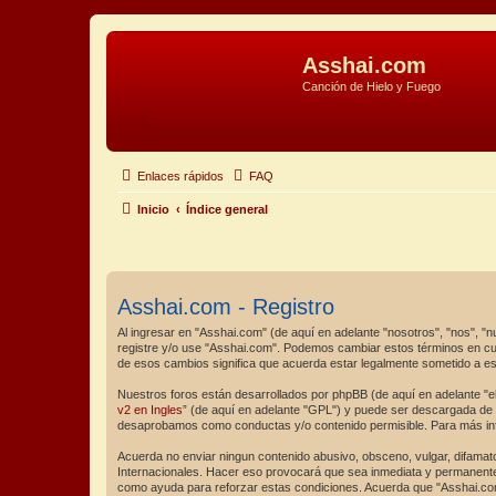
Asshai.com
Canción de Hielo y Fuego
Obviar
Enlaces rápidos
FAQ
Inicio
Índice general
Asshai.com - Registro
Al ingresar en "Asshai.com" (de aquí en adelante "nosotros", "nos", "n
registre y/o use "Asshai.com". Podemos cambiar estos términos en cu
de esos cambios significa que acuerda estar legalmente sometido a e
Nuestros foros están desarrollados por phpBB (de aquí en adelante "el
v2 en Ingles
” (de aquí en adelante "GPL") y puede ser descargada de
desaprobamos como conductas y/o contenido permisible. Para más inf
Acuerda no enviar ningun contenido abusivo, obsceno, vulgar, difamato
Internacionales. Hacer eso provocará que sea inmediata y permanentem
como ayuda para reforzar estas condiciones. Acuerda que "Asshai.com