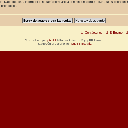
. Dado que esta información no será compartida con ninguna tercera parte sin su consenti
omprometidos.
Contáctenos
El Equipo
Desarrollado por
phpBB
® Forum Software © phpBB Limited
Traducción al español por
phpBB España