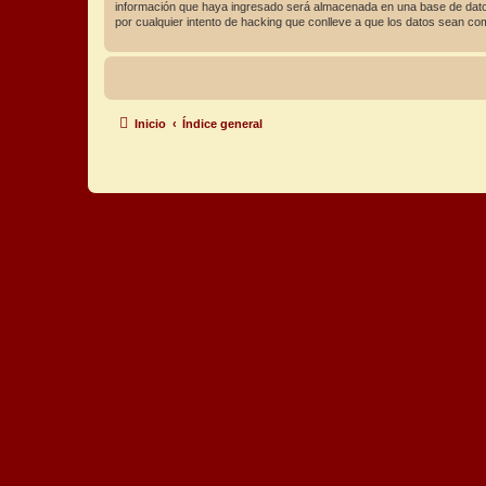
información que haya ingresado será almacenada en una base de datos
por cualquier intento de hacking que conlleve a que los datos sean c
Inicio
Índice general