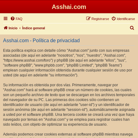
Asshai.com
FAQ
Registrarse
Identificarse
B
Inicio
Índice general
u
Asshai.com - Política de privacidad
s
c
Esta política explica con detalle cómo "Asshai.com" junto con sus empresas
asociadas (de aquí en adelante "nosotros", "nos", "nuestro", "Asshai.com",
a
"https://www.asshai.com/foro") y phpBB (de aquí en adelante "ellos", "sus",
r
"software phpBB", "www.phpbb.com", "phpBB Limited", "phpBB Teams")
emplean cualquier información obtenida durante cualquier sesión de uso por
usted (de aquí en adelante "su información").
Su información es obtenida por dos vías. Primeramente, navegar por
"Asshai.com" hará al software phpBB crear un número de cookies, las cuales
son un pequeño archivo de texto que se descargan en los archivos temporales
del navegador de su PC. Las primeras dos cookies sólo contienen un
identificador de usuario (de aquí en adelante "user-id") y un identificador de
sesión anónima (de aquí en adelante "session-id"), automáticamente asignada
a usted por el software phpBB. Una tercera cookie se creará una vez que haya
navegado por temas en "Asshai.com" y se emplea para registrar cuales han
sido leídos, con objeto de optimizar su experiencia de usuario.
Además podemos crear cookies externas al software phpBB mientras navega