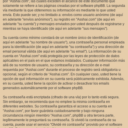
por "Asshai.com", las cuales exceden el alcance de este documento que
solamente se refiere a las páginas creadas por el software phpBB. La segunda
vía mediante la que obtenemos su información es mediante lo que usted
envía. Esto puede ser, y no limitado a: envíos como usuario anónimo (de aquí
en adelante "envíos anónimos"), su registro en "Asshai.com" (de aquí en
adelante "su cuenta") y mensajes enviados por usted después de registrarse y
mientras se haya identificado (de aquí en adelante "sus mensajes").
Su cuenta como mínimo constará de un nombre único de identificación (de
aquí en adelante "su nombre de usuario"), una contraseña personal empleada
para la identificación (de aquí en adelante "su contraseña") y una dirección de
email personal válida (de aquí en adelante "su email"). La información de su
cuenta en "Asshai.com" está protegida por las leyes de protección de datos
aplicables en el país en el que estamos instalados. Cualquier información más
allá de su nombre de usuario, su contraseña y su dirección de e-mail
requerida por "Asshai.com" durante el proceso de registro será obligatoria u
opcional, según el criterio de “Asshai.com”. En cualquier caso, usted tiene la
opción de qué información en su cuenta será públicamente exhibida. Además,
en su cuenta, usted tiene la opción de activar o desactivar los emails
generados automáticamente por el software phpBB.
Su contraseña está encriptada (cifrado de una vía) por lo tanto está segura.
Sin embargo, se recomienda que no emplee la misma contraseña en
diferentes websites. Su contraseña garantiza el acceso a su cuenta en
"Asshai.com", por favor guárdela cuidadosamente y bajo ninguna
circunstancia ningún miembro "Asshai.com", phpBB u otra tercera parte,
legítimamente le preguntará su contraseña. Si olvidó la contraseña de su
cuenta, puede usar el servicio "Olvidé mi contraseña" provisto por el software