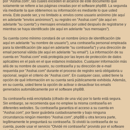
por "Asshai.com", las cuales exceden el alcance de este documento que
solamente se refiere a las páginas creadas por el software phpBB. La segunda
vía mediante la que obtenemos su información es mediante lo que usted
envía. Esto puede ser, y no limitado a: envíos como usuario anónimo (de aquí
en adelante "envíos anónimos"), su registro en "Asshai.com" (de aquí en
adelante "su cuenta") y mensajes enviados por usted después de registrarse y
mientras se haya identificado (de aquí en adelante "sus mensajes").
Su cuenta como mínimo constará de un nombre único de identificación (de
aquí en adelante "su nombre de usuario"), una contraseña personal empleada
para la identificación (de aquí en adelante "su contraseña") y una dirección de
email personal válida (de aquí en adelante "su email"). La información de su
cuenta en "Asshai.com" está protegida por las leyes de protección de datos
aplicables en el país en el que estamos instalados. Cualquier información más
allá de su nombre de usuario, su contraseña y su dirección de e-mail
requerida por "Asshai.com" durante el proceso de registro será obligatoria u
opcional, según el criterio de “Asshai.com”. En cualquier caso, usted tiene la
opción de qué información en su cuenta será públicamente exhibida. Además,
en su cuenta, usted tiene la opción de activar o desactivar los emails
generados automáticamente por el software phpBB.
Su contraseña está encriptada (cifrado de una vía) por lo tanto está segura.
Sin embargo, se recomienda que no emplee la misma contraseña en
diferentes websites. Su contraseña garantiza el acceso a su cuenta en
"Asshai.com", por favor guárdela cuidadosamente y bajo ninguna
circunstancia ningún miembro "Asshai.com", phpBB u otra tercera parte,
legítimamente le preguntará su contraseña. Si olvidó la contraseña de su
cuenta, puede usar el servicio "Olvidé mi contraseña" provisto por el software