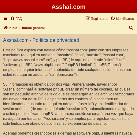
Asshai.com
FAQ
Registrarse
Identificarse
B
Inicio
Índice general
u
Asshai.com - Política de privacidad
s
c
Esta política explica con detalle cómo "Asshai.com" junto con sus empresas
asociadas (de aquí en adelante "nosotros", "nos", "nuestro", "Asshai.com",
a
"https://www.asshai.com/foro") y phpBB (de aquí en adelante "ellos", "sus",
r
"software phpBB", "www.phpbb.com", "phpBB Limited", "phpBB Teams")
emplean cualquier información obtenida durante cualquier sesión de uso por
usted (de aquí en adelante "su información").
Su información es obtenida por dos vías. Primeramente, navegar por
"Asshai.com" hará al software phpBB crear un número de cookies, las cuales
son un pequeño archivo de texto que se descargan en los archivos temporales
del navegador de su PC. Las primeras dos cookies sólo contienen un
identificador de usuario (de aquí en adelante "user-id") y un identificador de
sesión anónima (de aquí en adelante "session-id"), automáticamente asignada
a usted por el software phpBB. Una tercera cookie se creará una vez que haya
navegado por temas en "Asshai.com" y se emplea para registrar cuales han
sido leídos, con objeto de optimizar su experiencia de usuario.
Además podemos crear cookies externas al software phpBB mientras navega