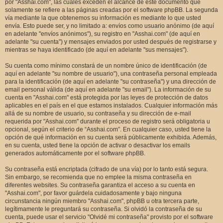
por "Asshai.com", las cuales exceden el alcance de este documento que
solamente se refiere a las páginas creadas por el software phpBB. La segunda
vía mediante la que obtenemos su información es mediante lo que usted
envía. Esto puede ser, y no limitado a: envíos como usuario anónimo (de aquí
en adelante "envíos anónimos"), su registro en "Asshai.com" (de aquí en
adelante "su cuenta") y mensajes enviados por usted después de registrarse y
mientras se haya identificado (de aquí en adelante "sus mensajes").
Su cuenta como mínimo constará de un nombre único de identificación (de
aquí en adelante "su nombre de usuario"), una contraseña personal empleada
para la identificación (de aquí en adelante "su contraseña") y una dirección de
email personal válida (de aquí en adelante "su email"). La información de su
cuenta en "Asshai.com" está protegida por las leyes de protección de datos
aplicables en el país en el que estamos instalados. Cualquier información más
allá de su nombre de usuario, su contraseña y su dirección de e-mail
requerida por "Asshai.com" durante el proceso de registro será obligatoria u
opcional, según el criterio de “Asshai.com”. En cualquier caso, usted tiene la
opción de qué información en su cuenta será públicamente exhibida. Además,
en su cuenta, usted tiene la opción de activar o desactivar los emails
generados automáticamente por el software phpBB.
Su contraseña está encriptada (cifrado de una vía) por lo tanto está segura.
Sin embargo, se recomienda que no emplee la misma contraseña en
diferentes websites. Su contraseña garantiza el acceso a su cuenta en
"Asshai.com", por favor guárdela cuidadosamente y bajo ninguna
circunstancia ningún miembro "Asshai.com", phpBB u otra tercera parte,
legítimamente le preguntará su contraseña. Si olvidó la contraseña de su
cuenta, puede usar el servicio "Olvidé mi contraseña" provisto por el software