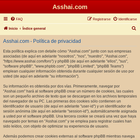
Asshai.com
FAQ
Registrarse
Identificarse
B
Inicio
Índice general
u
Asshai.com - Política de privacidad
s
c
Esta política explica con detalle cómo "Asshai.com" junto con sus empresas
asociadas (de aquí en adelante "nosotros", "nos", "nuestro", "Asshai.com",
a
"https://www.asshai.com/foro") y phpBB (de aquí en adelante "ellos", "sus",
r
"software phpBB", "www.phpbb.com", "phpBB Limited", "phpBB Teams")
emplean cualquier información obtenida durante cualquier sesión de uso por
usted (de aquí en adelante "su información").
Su información es obtenida por dos vías. Primeramente, navegar por
"Asshai.com" hará al software phpBB crear un número de cookies, las cuales
son un pequeño archivo de texto que se descargan en los archivos temporales
del navegador de su PC. Las primeras dos cookies sólo contienen un
identificador de usuario (de aquí en adelante "user-id") y un identificador de
sesión anónima (de aquí en adelante "session-id"), automáticamente asignada
a usted por el software phpBB. Una tercera cookie se creará una vez que haya
navegado por temas en "Asshai.com" y se emplea para registrar cuales han
sido leídos, con objeto de optimizar su experiencia de usuario.
Además podemos crear cookies externas al software phpBB mientras navega