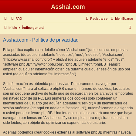
Asshai.com
FAQ
Registrarse
Identificarse
B
Inicio
Índice general
u
Asshai.com - Política de privacidad
s
c
Esta política explica con detalle cómo "Asshai.com" junto con sus empresas
asociadas (de aquí en adelante "nosotros", "nos", "nuestro", "Asshai.com",
a
"https://www.asshai.com/foro") y phpBB (de aquí en adelante "ellos", "sus",
r
"software phpBB", "www.phpbb.com", "phpBB Limited", "phpBB Teams")
emplean cualquier información obtenida durante cualquier sesión de uso por
usted (de aquí en adelante "su información").
Su información es obtenida por dos vías. Primeramente, navegar por
"Asshai.com" hará al software phpBB crear un número de cookies, las cuales
son un pequeño archivo de texto que se descargan en los archivos temporales
del navegador de su PC. Las primeras dos cookies sólo contienen un
identificador de usuario (de aquí en adelante "user-id") y un identificador de
sesión anónima (de aquí en adelante "session-id"), automáticamente asignada
a usted por el software phpBB. Una tercera cookie se creará una vez que haya
navegado por temas en "Asshai.com" y se emplea para registrar cuales han
sido leídos, con objeto de optimizar su experiencia de usuario.
Además podemos crear cookies externas al software phpBB mientras navega