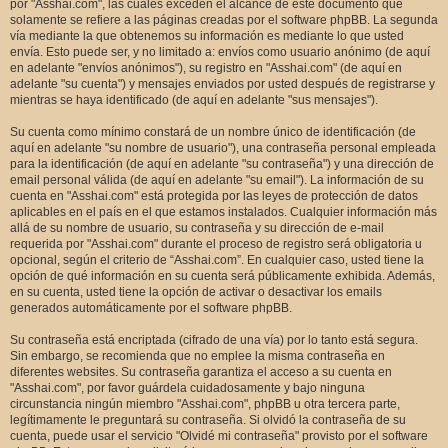
por "Asshai.com", las cuales exceden el alcance de este documento que
solamente se refiere a las páginas creadas por el software phpBB. La segunda
vía mediante la que obtenemos su información es mediante lo que usted
envía. Esto puede ser, y no limitado a: envíos como usuario anónimo (de aquí
en adelante "envíos anónimos"), su registro en "Asshai.com" (de aquí en
adelante "su cuenta") y mensajes enviados por usted después de registrarse y
mientras se haya identificado (de aquí en adelante "sus mensajes").
Su cuenta como mínimo constará de un nombre único de identificación (de
aquí en adelante "su nombre de usuario"), una contraseña personal empleada
para la identificación (de aquí en adelante "su contraseña") y una dirección de
email personal válida (de aquí en adelante "su email"). La información de su
cuenta en "Asshai.com" está protegida por las leyes de protección de datos
aplicables en el país en el que estamos instalados. Cualquier información más
allá de su nombre de usuario, su contraseña y su dirección de e-mail
requerida por "Asshai.com" durante el proceso de registro será obligatoria u
opcional, según el criterio de “Asshai.com”. En cualquier caso, usted tiene la
opción de qué información en su cuenta será públicamente exhibida. Además,
en su cuenta, usted tiene la opción de activar o desactivar los emails
generados automáticamente por el software phpBB.
Su contraseña está encriptada (cifrado de una vía) por lo tanto está segura.
Sin embargo, se recomienda que no emplee la misma contraseña en
diferentes websites. Su contraseña garantiza el acceso a su cuenta en
"Asshai.com", por favor guárdela cuidadosamente y bajo ninguna
circunstancia ningún miembro "Asshai.com", phpBB u otra tercera parte,
legítimamente le preguntará su contraseña. Si olvidó la contraseña de su
cuenta, puede usar el servicio "Olvidé mi contraseña" provisto por el software