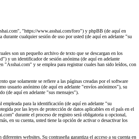
Asshai.com", "https://www.asshai.com/foro") y phpBB (de aquí en
rante cualquier sesión de uso por usted (de aquí en adelante "su
uales son un pequeño archivo de texto que se descargan en los
d") y un identificador de sesión anónima (de aquí en adelante
n "Asshai.com" y se emplea para registrar cuales han sido leídos, con
o que solamente se refiere a las páginas creadas por el software
omo usuario anónimo (de aquí en adelante "envíos anónimos"), su
ado (de aquí en adelante "sus mensajes").
empleada para la identificación (de aquí en adelante "su
egida por las leyes de protección de datos aplicables en el país en el
.com" durante el proceso de registro será obligatoria u opcional,
s, en su cuenta, usted tiene la opción de activar o desactivar los
 diferentes websites. Su contraseña garantiza el acceso a su cuenta en