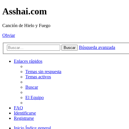
Asshai.com
Canción de Hielo y Fuego
Obviar
Búsqueda avanzada
Buscar
Enlaces rápidos
Temas sin respuesta
Temas activos
Buscar
El Equipo
FAQ
Identificarse
Registrarse
Inicio
Índice general