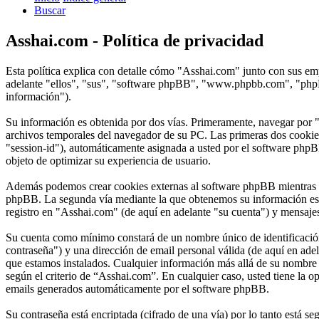
Buscar
Asshai.com - Política de privacidad
Esta política explica con detalle cómo "Asshai.com" junto con sus em
adelante "ellos", "sus", "software phpBB", "www.phpbb.com", "phpBB
información").
Su información es obtenida por dos vías. Primeramente, navegar por 
archivos temporales del navegador de su PC. Las primeras dos cookies 
"session-id"), automáticamente asignada a usted por el software phpB
objeto de optimizar su experiencia de usuario.
Además podemos crear cookies externas al software phpBB mientras na
phpBB. La segunda vía mediante la que obtenemos su información es m
registro en "Asshai.com" (de aquí en adelante "su cuenta") y mensajes
Su cuenta como mínimo constará de un nombre único de identificación 
contraseña") y una dirección de email personal válida (de aquí en adel
que estamos instalados. Cualquier información más allá de su nombre d
según el criterio de “Asshai.com”. En cualquier caso, usted tiene la o
emails generados automáticamente por el software phpBB.
Su contraseña está encriptada (cifrado de una vía) por lo tanto está 