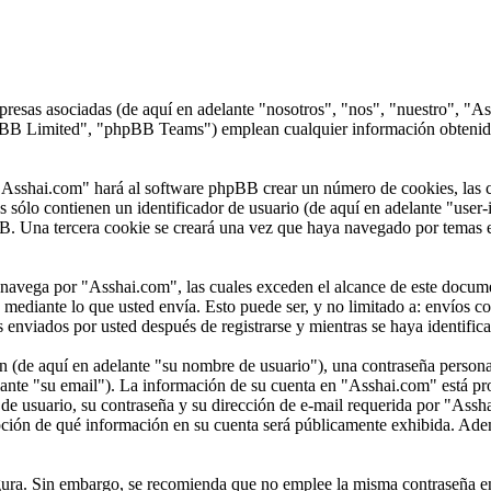
presas asociadas (de aquí en adelante "nosotros", "nos", "nuestro", "
 Limited", "phpBB Teams") emplean cualquier información obtenida du
"Asshai.com" hará al software phpBB crear un número de cookies, las c
sólo contienen un identificador de usuario (de aquí en adelante "user-i
B. Una tercera cookie se creará una vez que haya navegado por temas e
vega por "Asshai.com", las cuales exceden el alcance de este document
ediante lo que usted envía. Esto puede ser, y no limitado a: envíos c
 enviados por usted después de registrarse y mientras se haya identific
(de aquí en adelante "su nombre de usuario"), una contraseña personal 
ante "su email"). La información de su cuenta en "Asshai.com" está prot
e usuario, su contraseña y su dirección de e-mail requerida por "Asshai
pción de qué información en su cuenta será públicamente exhibida. Ademá
segura. Sin embargo, se recomienda que no emplee la misma contraseña en