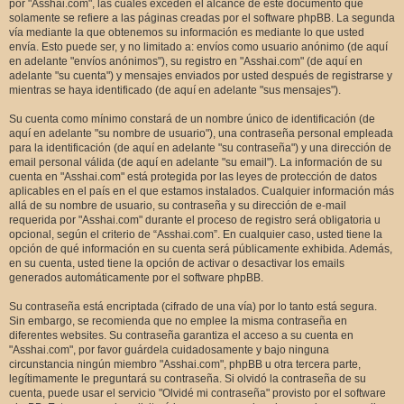
por "Asshai.com", las cuales exceden el alcance de este documento que
solamente se refiere a las páginas creadas por el software phpBB. La segunda
vía mediante la que obtenemos su información es mediante lo que usted
envía. Esto puede ser, y no limitado a: envíos como usuario anónimo (de aquí
en adelante "envíos anónimos"), su registro en "Asshai.com" (de aquí en
adelante "su cuenta") y mensajes enviados por usted después de registrarse y
mientras se haya identificado (de aquí en adelante "sus mensajes").
Su cuenta como mínimo constará de un nombre único de identificación (de
aquí en adelante "su nombre de usuario"), una contraseña personal empleada
para la identificación (de aquí en adelante "su contraseña") y una dirección de
email personal válida (de aquí en adelante "su email"). La información de su
cuenta en "Asshai.com" está protegida por las leyes de protección de datos
aplicables en el país en el que estamos instalados. Cualquier información más
allá de su nombre de usuario, su contraseña y su dirección de e-mail
requerida por "Asshai.com" durante el proceso de registro será obligatoria u
opcional, según el criterio de “Asshai.com”. En cualquier caso, usted tiene la
opción de qué información en su cuenta será públicamente exhibida. Además,
en su cuenta, usted tiene la opción de activar o desactivar los emails
generados automáticamente por el software phpBB.
Su contraseña está encriptada (cifrado de una vía) por lo tanto está segura.
Sin embargo, se recomienda que no emplee la misma contraseña en
diferentes websites. Su contraseña garantiza el acceso a su cuenta en
"Asshai.com", por favor guárdela cuidadosamente y bajo ninguna
circunstancia ningún miembro "Asshai.com", phpBB u otra tercera parte,
legítimamente le preguntará su contraseña. Si olvidó la contraseña de su
cuenta, puede usar el servicio "Olvidé mi contraseña" provisto por el software