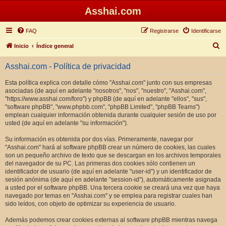
Asshai.com
FAQ
Registrarse
Identificarse
B
Inicio
Índice general
u
Asshai.com - Política de privacidad
s
c
Esta política explica con detalle cómo "Asshai.com" junto con sus empresas
asociadas (de aquí en adelante "nosotros", "nos", "nuestro", "Asshai.com",
a
"https://www.asshai.com/foro") y phpBB (de aquí en adelante "ellos", "sus",
r
"software phpBB", "www.phpbb.com", "phpBB Limited", "phpBB Teams")
emplean cualquier información obtenida durante cualquier sesión de uso por
usted (de aquí en adelante "su información").
Su información es obtenida por dos vías. Primeramente, navegar por
"Asshai.com" hará al software phpBB crear un número de cookies, las cuales
son un pequeño archivo de texto que se descargan en los archivos temporales
del navegador de su PC. Las primeras dos cookies sólo contienen un
identificador de usuario (de aquí en adelante "user-id") y un identificador de
sesión anónima (de aquí en adelante "session-id"), automáticamente asignada
a usted por el software phpBB. Una tercera cookie se creará una vez que haya
navegado por temas en "Asshai.com" y se emplea para registrar cuales han
sido leídos, con objeto de optimizar su experiencia de usuario.
Además podemos crear cookies externas al software phpBB mientras navega