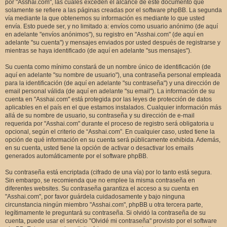
por "Asshai.com", las cuales exceden el alcance de este documento que
solamente se refiere a las páginas creadas por el software phpBB. La segunda
vía mediante la que obtenemos su información es mediante lo que usted
envía. Esto puede ser, y no limitado a: envíos como usuario anónimo (de aquí
en adelante "envíos anónimos"), su registro en "Asshai.com" (de aquí en
adelante "su cuenta") y mensajes enviados por usted después de registrarse y
mientras se haya identificado (de aquí en adelante "sus mensajes").
Su cuenta como mínimo constará de un nombre único de identificación (de
aquí en adelante "su nombre de usuario"), una contraseña personal empleada
para la identificación (de aquí en adelante "su contraseña") y una dirección de
email personal válida (de aquí en adelante "su email"). La información de su
cuenta en "Asshai.com" está protegida por las leyes de protección de datos
aplicables en el país en el que estamos instalados. Cualquier información más
allá de su nombre de usuario, su contraseña y su dirección de e-mail
requerida por "Asshai.com" durante el proceso de registro será obligatoria u
opcional, según el criterio de “Asshai.com”. En cualquier caso, usted tiene la
opción de qué información en su cuenta será públicamente exhibida. Además,
en su cuenta, usted tiene la opción de activar o desactivar los emails
generados automáticamente por el software phpBB.
Su contraseña está encriptada (cifrado de una vía) por lo tanto está segura.
Sin embargo, se recomienda que no emplee la misma contraseña en
diferentes websites. Su contraseña garantiza el acceso a su cuenta en
"Asshai.com", por favor guárdela cuidadosamente y bajo ninguna
circunstancia ningún miembro "Asshai.com", phpBB u otra tercera parte,
legítimamente le preguntará su contraseña. Si olvidó la contraseña de su
cuenta, puede usar el servicio "Olvidé mi contraseña" provisto por el software