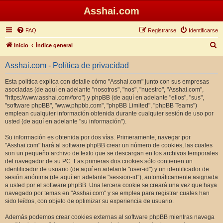
Asshai.com
FAQ
Registrarse
Identificarse
B
Inicio
Índice general
u
Asshai.com - Política de privacidad
s
c
Esta política explica con detalle cómo "Asshai.com" junto con sus empresas
asociadas (de aquí en adelante "nosotros", "nos", "nuestro", "Asshai.com",
a
"https://www.asshai.com/foro") y phpBB (de aquí en adelante "ellos", "sus",
r
"software phpBB", "www.phpbb.com", "phpBB Limited", "phpBB Teams")
emplean cualquier información obtenida durante cualquier sesión de uso por
usted (de aquí en adelante "su información").
Su información es obtenida por dos vías. Primeramente, navegar por
"Asshai.com" hará al software phpBB crear un número de cookies, las cuales
son un pequeño archivo de texto que se descargan en los archivos temporales
del navegador de su PC. Las primeras dos cookies sólo contienen un
identificador de usuario (de aquí en adelante "user-id") y un identificador de
sesión anónima (de aquí en adelante "session-id"), automáticamente asignada
a usted por el software phpBB. Una tercera cookie se creará una vez que haya
navegado por temas en "Asshai.com" y se emplea para registrar cuales han
sido leídos, con objeto de optimizar su experiencia de usuario.
Además podemos crear cookies externas al software phpBB mientras navega