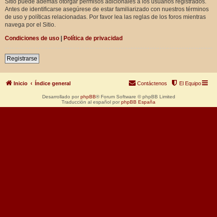
Sitio puede además otorgar permisos adicionales a los usuarios registrados.
Antes de identificarse asegúrese de estar familiarizado con nuestros términos
de uso y políticas relacionadas. Por favor lea las reglas de los foros mientras
navega por el Sitio.
Condiciones de uso
|
Política de privacidad
Registrarse
Inicio
Índice general
Contáctenos
El Equipo
Desarrollado por
phpBB
® Forum Software © phpBB Limited
Traducción al español por
phpBB España