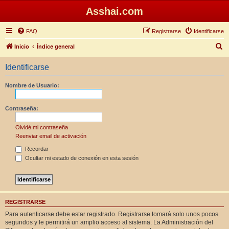
Asshai.com
FAQ
Registrarse
Identificarse
B
Inicio
Índice general
u
Identificarse
s
c
Nombre de Usuario:
a
r
Contraseña:
Olvidé mi contraseña
Reenviar email de activación
Recordar
Ocultar mi estado de conexión en esta sesión
REGISTRARSE
Para autenticarse debe estar registrado. Registrarse tomará solo unos pocos
segundos y le permitirá un amplio acceso al sistema. La Administración del