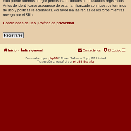
Sitio puede además otorgar permisos adicionales a los usuarios registrados.
Antes de identificarse asegúrese de estar familiarizado con nuestros términos
de uso y políticas relacionadas. Por favor lea las reglas de los foros mientras
navega por el Sitio.
Condiciones de uso
|
Política de privacidad
Registrarse
Inicio
Índice general
Contáctenos
El Equipo
Desarrollado por
phpBB
® Forum Software © phpBB Limited
Traducción al español por
phpBB España