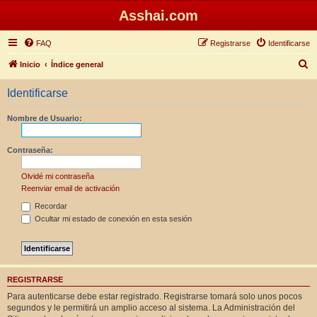
Asshai.com
FAQ
Registrarse
Identificarse
B
Inicio
Índice general
u
Identificarse
s
c
Nombre de Usuario:
a
r
Contraseña:
Olvidé mi contraseña
Reenviar email de activación
Recordar
Ocultar mi estado de conexión en esta sesión
REGISTRARSE
Para autenticarse debe estar registrado. Registrarse tomará solo unos pocos
segundos y le permitirá un amplio acceso al sistema. La Administración del