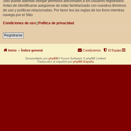
Sitio puede además otorgar permisos adicionales a los usuarios registrados.
Antes de identificarse asegúrese de estar familiarizado con nuestros términos
de uso y políticas relacionadas. Por favor lea las reglas de los foros mientras
navega por el Sitio.
Condiciones de uso
|
Política de privacidad
Registrarse
Inicio
Índice general
Contáctenos
El Equipo
Desarrollado por
phpBB
® Forum Software © phpBB Limited
Traducción al español por
phpBB España