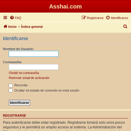
Asshai.com
FAQ
Registrarse
Identificarse
B
Inicio
Índice general
u
Identificarse
s
c
Nombre de Usuario:
a
r
Contraseña:
Olvidé mi contraseña
Reenviar email de activación
Recordar
Ocultar mi estado de conexión en esta sesión
REGISTRARSE
Para autenticarse debe estar registrado. Registrarse tomará solo unos pocos
segundos y le permitirá un amplio acceso al sistema. La Administración del