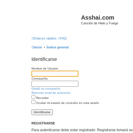
Asshai.com
Canción de Hielo y Fuego
Enlaces rápidos
FAQ
Inicio
Índice general
Identificarse
Nombre de Usuario:
Contraseña:
Olvidé mi contraseña
Reenviar email de activación
Recordar
Ocultar mi estado de conexión en esta sesión
REGISTRARSE
Para autenticarse debe estar registrado. Registrarse tomará s