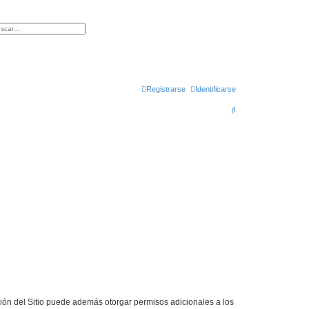
queda avanzada
Registrarse
Identificarse
B
u
s
c
a
r
ción del Sitio puede además otorgar permisos adicionales a los