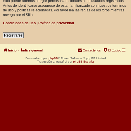
Sitio puede además otorgar permisos adicionales a los usuarios registrados.
Antes de identificarse asegúrese de estar familiarizado con nuestros términos
de uso y políticas relacionadas. Por favor lea las reglas de los foros mientras
navega por el Sitio.
Condiciones de uso
|
Política de privacidad
Registrarse
Inicio
Índice general
Contáctenos
El Equipo
Desarrollado por
phpBB
® Forum Software © phpBB Limited
Traducción al español por
phpBB España