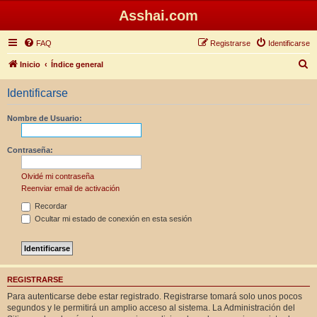
Asshai.com
FAQ
Registrarse
Identificarse
B
Inicio
Índice general
u
Identificarse
s
c
Nombre de Usuario:
a
r
Contraseña:
Olvidé mi contraseña
Reenviar email de activación
Recordar
Ocultar mi estado de conexión en esta sesión
REGISTRARSE
Para autenticarse debe estar registrado. Registrarse tomará solo unos pocos
segundos y le permitirá un amplio acceso al sistema. La Administración del