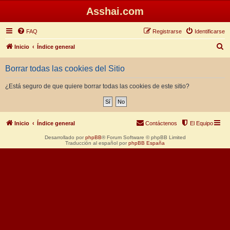
Asshai.com
FAQ
Registrarse
Identificarse
B
Inicio
Índice general
u
Borrar todas las cookies del Sitio
s
c
¿Está seguro de que quiere borrar todas las cookies de este sitio?
a
r
Inicio
Índice general
Contáctenos
El Equipo
Desarrollado por
phpBB
® Forum Software © phpBB Limited
Traducción al español por
phpBB España