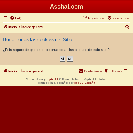
Asshai.com
FAQ
Registrarse
Identificarse
B
Inicio
Índice general
u
Borrar todas las cookies del Sitio
s
c
¿Está seguro de que quiere borrar todas las cookies de este sitio?
a
r
Inicio
Índice general
Contáctenos
El Equipo
Desarrollado por
phpBB
® Forum Software © phpBB Limited
Traducción al español por
phpBB España