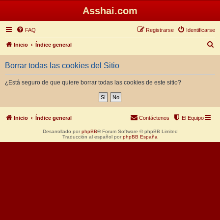
Asshai.com
FAQ
Registrarse
Identificarse
B
Inicio
Índice general
u
Borrar todas las cookies del Sitio
s
c
¿Está seguro de que quiere borrar todas las cookies de este sitio?
a
r
Inicio
Índice general
Contáctenos
El Equipo
Desarrollado por
phpBB
® Forum Software © phpBB Limited
Traducción al español por
phpBB España