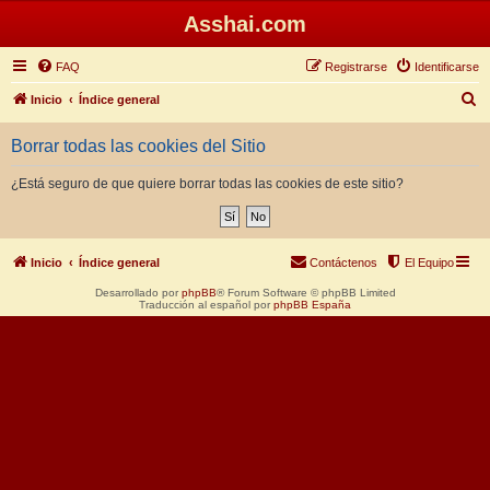
Asshai.com
FAQ
Registrarse
Identificarse
B
Inicio
Índice general
u
Borrar todas las cookies del Sitio
s
c
¿Está seguro de que quiere borrar todas las cookies de este sitio?
a
r
Inicio
Índice general
Contáctenos
El Equipo
Desarrollado por
phpBB
® Forum Software © phpBB Limited
Traducción al español por
phpBB España