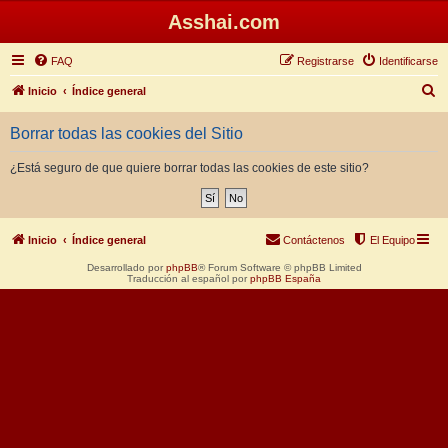
Asshai.com
FAQ
Registrarse
Identificarse
B
Inicio
Índice general
u
Borrar todas las cookies del Sitio
s
c
¿Está seguro de que quiere borrar todas las cookies de este sitio?
a
r
Inicio
Índice general
Contáctenos
El Equipo
Desarrollado por
phpBB
® Forum Software © phpBB Limited
Traducción al español por
phpBB España