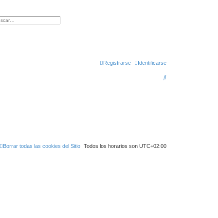
queda avanzada
Registrarse
Identificarse
B
u
s
c
a
r
Borrar todas las cookies del Sitio
Todos los horarios son
UTC+02:00