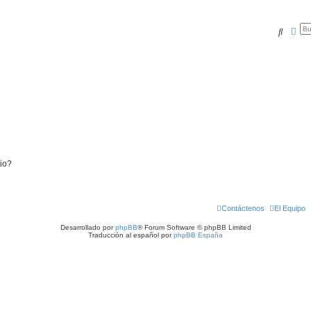
Buscar
Bús
tio?
Contáctenos
El Equipo
Desarrollado por
phpBB
® Forum Software © phpBB Limited
Traducción al español por
phpBB España