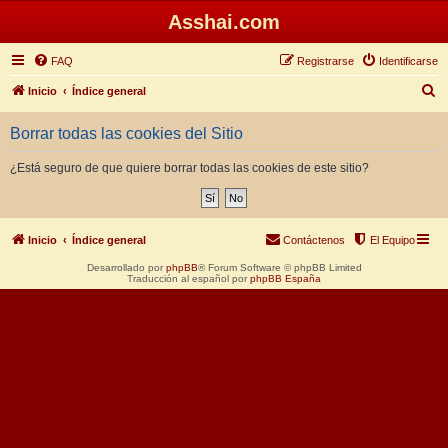
Asshai.com
FAQ
Registrarse
Identificarse
B
Inicio
Índice general
u
Borrar todas las cookies del Sitio
s
c
¿Está seguro de que quiere borrar todas las cookies de este sitio?
a
r
Inicio
Índice general
Contáctenos
El Equipo
Desarrollado por
phpBB
® Forum Software © phpBB Limited
Traducción al español por
phpBB España