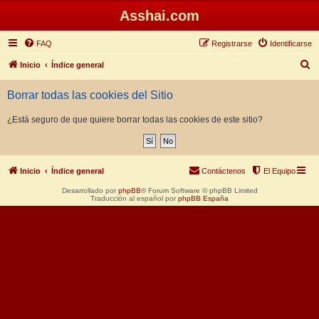
Asshai.com
FAQ
Registrarse
Identificarse
B
Inicio
Índice general
u
Borrar todas las cookies del Sitio
s
c
¿Está seguro de que quiere borrar todas las cookies de este sitio?
a
r
Inicio
Índice general
Contáctenos
El Equipo
Desarrollado por
phpBB
® Forum Software © phpBB Limited
Traducción al español por
phpBB España