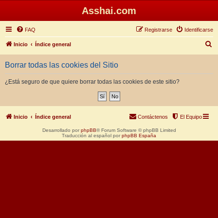
Asshai.com
FAQ
Registrarse
Identificarse
B
Inicio
Índice general
u
Borrar todas las cookies del Sitio
s
c
¿Está seguro de que quiere borrar todas las cookies de este sitio?
a
r
Inicio
Índice general
Contáctenos
El Equipo
Desarrollado por
phpBB
® Forum Software © phpBB Limited
Traducción al español por
phpBB España