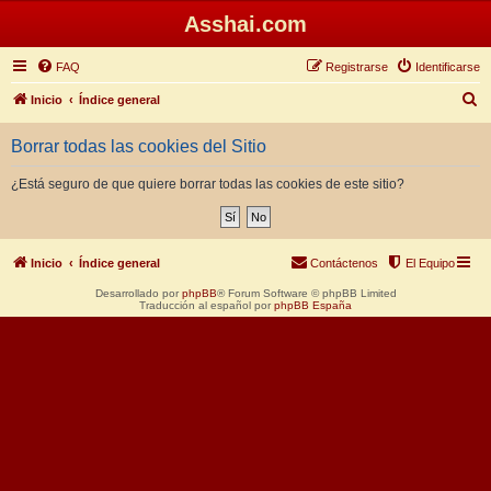
Asshai.com
FAQ
Registrarse
Identificarse
B
Inicio
Índice general
u
Borrar todas las cookies del Sitio
s
c
¿Está seguro de que quiere borrar todas las cookies de este sitio?
a
r
Inicio
Índice general
Contáctenos
El Equipo
Desarrollado por
phpBB
® Forum Software © phpBB Limited
Traducción al español por
phpBB España