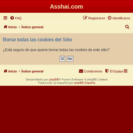
Asshai.com
FAQ
Registrarse
Identificarse
B
Inicio
Índice general
u
Borrar todas las cookies del Sitio
s
c
¿Está seguro de que quiere borrar todas las cookies de este sitio?
a
r
Inicio
Índice general
Contáctenos
El Equipo
Desarrollado por
phpBB
® Forum Software © phpBB Limited
Traducción al español por
phpBB España