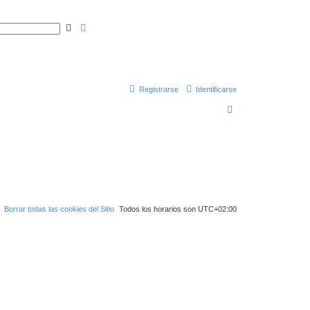
B
B
u
ú
s
s
c
q
a
u
r
e
d
a
a
Registrarse
Identificarse
v
a
B
n
z
u
a
d
a
s
c
a
r
Borrar todas las cookies del Sitio
Todos los horarios son
UTC+02:00