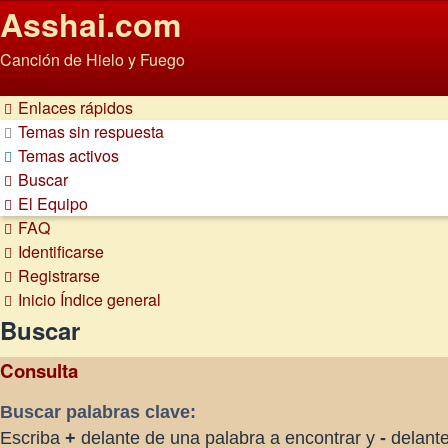
Asshai.com
Canción de Hielo y Fuego
Obviar
Enlaces rápidos
Temas sin respuesta
Temas activos
Buscar
El Equipo
FAQ
Identificarse
Registrarse
Inicio
Índice general
Buscar
Consulta
Buscar palabras clave:
Escriba
+
delante de una palabra a encontrar y
-
delante