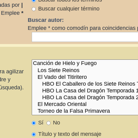
radas por
|
Buscar cualquier término
r. Emplee
*
Buscar autor:
Emplee * como comodín para coincidencias p
a agilizar
dre y
búsqueda).
Sí
No
Título y texto del mensaje